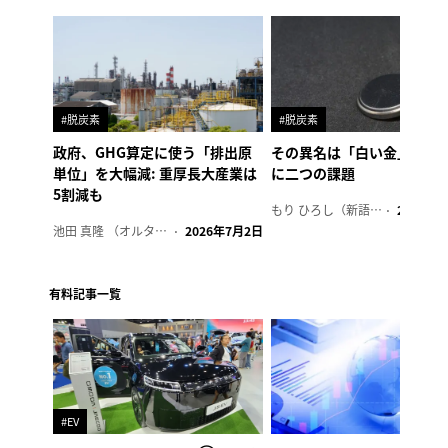
#脱炭素
#脱炭素
政府、GHG算定に使う「排出原
その異名は「白い金」、リ
単位」を大幅減: 重厚長大産業は
に二つの課題
5割減も
もり ひろし（新語ウォッチャー）
2023年7
池田 真隆 （オルタナ輪番編集長）
2026年7月2日
有料記事一覧
#EV