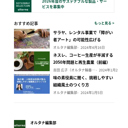
2026年度のサステナブルな製品・サー
ビスを募集中
おすすめ記事
もっと見る >
サラヤ、レンタル事業で「障がい
者アート」の可能性広げる
オルタナ編集部
2024年4月16日
ネスレ、コーヒー生産が半減する
2050年問題と再生農業（前編）
吉田 広子（オルタナ輪番編集長）
2024年1月29日
味の素役員に聞く、挑戦しやすい
組織風土のつくり方
オルタナ編集部
2024年1月5日
オルタナ編集部