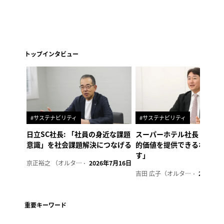
トップインタビュー
#サステナビリティ
#サステナビリティ
日立SC社長: 「社員の身近な課題
スーパーホテル社長「地域
意識」を社会課題解決につなげる
的価値を提供できるホテル
す」
京正裕之 （オルタナ副編集長）
2026年7月16日
吉田 広子（オルタナ輪番編集長）
2026年6
重要キーワード