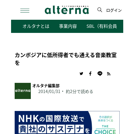
Skip
to
ログイン
content
検
オルタナとは
事業内容
SBL（有料会員向けサ
索
カンボジアに低所得者でも通える音楽教室
を
オルタナ編集部
2014/01/31
約2分で読める