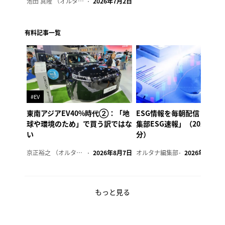
池田 真隆 （オルタナ輪番編集長）
2026年7月2日
有料記事一覧
#EV
東南アジアEV40%時代②：「地
ESG情報を毎朝配信「オル
球や環境のため」で買う訳ではな
集部ESG速報」（2026年8
い
分）
京正裕之 （オルタナ副編集長）
2026年8月7日
オルタナ編集部
2026年8月7日
もっと見る