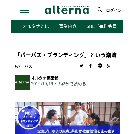
Skip
to
ログイン
content
検
オルタナとは
事業内容
SBL（有料会員向けサ
索
「パーパス・ブランディング」という潮流
#パーパス
オルタナ編集部
2016/10/19
約2分で読める