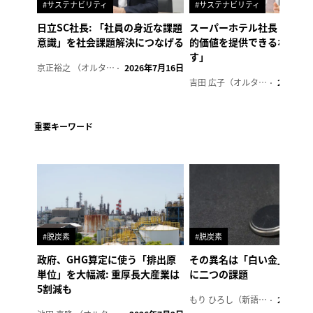
#サステナビリティ
#サステナビリティ
日立SC社長: 「社員の身近な課題
スーパーホテル社長「地域
意識」を社会課題解決につなげる
的価値を提供できるホテル
す」
京正裕之 （オルタナ副編集長）
2026年7月16日
吉田 広子（オルタナ輪番編集長）
2026年6
重要キーワード
#脱炭素
#脱炭素
政府、GHG算定に使う「排出原
その異名は「白い金」、リ
単位」を大幅減: 重厚長大産業は
に二つの課題
5割減も
もり ひろし（新語ウォッチャー）
2023年7