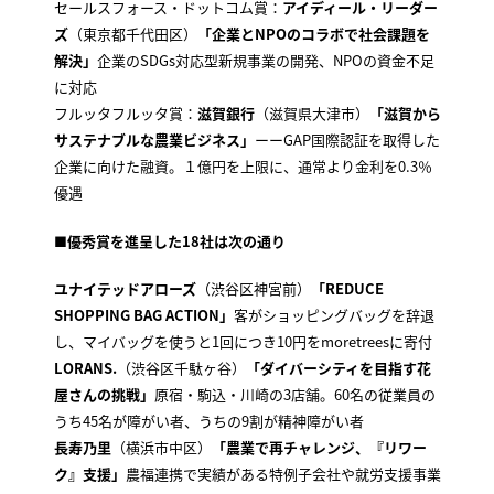
セールスフォース・ドットコム賞：
アイディール・リーダー
ズ
（東京都千代田区）
「企業とNPOのコラボで社会課題を
解決」
企業のSDGs対応型新規事業の開発、NPOの資金不足
に対応
フルッタフルッタ賞：
滋賀銀行
（滋賀県大津市）
「滋賀から
サステナブルな農業ビジネス」
ーーGAP国際認証を取得した
企業に向けた融資。１億円を上限に、通常より金利を0.3％
優遇
■優秀賞を進呈した18社は次の通り
ユナイテッドアローズ
（渋谷区神宮前）
「REDUCE
SHOPPING BAG ACTION」
客がショッピングバッグを辞退
し、マイバッグを使うと1回につき10円をmoretreesに寄付
LORANS.
（渋谷区千駄ヶ谷）
「ダイバーシティを目指す花
屋さんの挑戦」
原宿・駒込・川崎の3店舗。60名の従業員の
うち45名が障がい者、うちの9割が精神障がい者
長寿乃里
（横浜市中区）
「農業で再チャレンジ、『リワー
ク』支援」
農福連携で実績がある特例子会社や就労支援事業