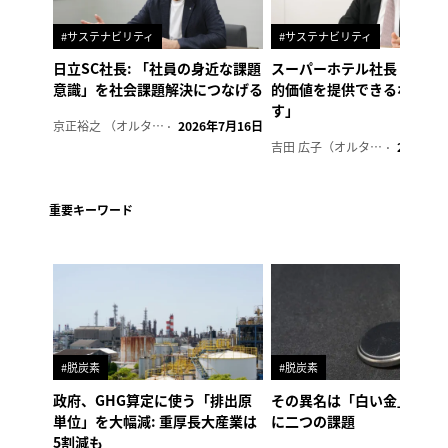
#サステナビリティ
#サステナビリティ
日立SC社長: 「社員の身近な課題
スーパーホテル社長「地域
意識」を社会課題解決につなげる
的価値を提供できるホテル
す」
京正裕之 （オルタナ副編集長）
2026年7月16日
吉田 広子（オルタナ輪番編集長）
2026年6
重要キーワード
#脱炭素
#脱炭素
政府、GHG算定に使う「排出原
その異名は「白い金」、リ
単位」を大幅減: 重厚長大産業は
に二つの課題
5割減も