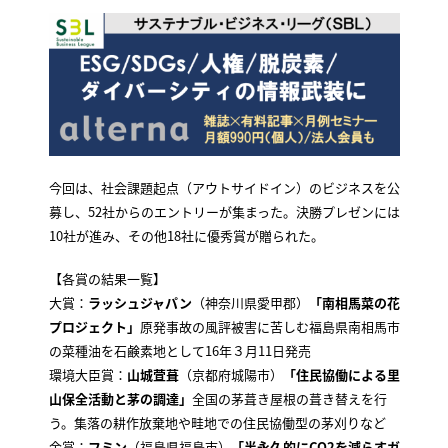
今回は、社会課題起点（アウトサイドイン）のビジネスを公
募し、52社からのエントリーが集まった。決勝プレゼンには
10社が進み、その他18社に優秀賞が贈られた。
【各賞の結果一覧】
大賞：
ラッシュジャパン
（神奈川県愛甲郡）
「南相馬菜の花
プロジェクト」
原発事故の風評被害に苦しむ福島県南相馬市
の菜種油を石鹸素地として16年３月11日発売
環境大臣賞：
山城萱葺
（京都府城陽市）
「住民協働による里
山保全活動と茅の調達」
全国の茅葺き屋根の葺き替えを行
う。集落の耕作放棄地や畦地での住民協働型の茅刈りなど
金賞：
フミン
（福島県福島市）
「半永久的にCO2を減らすガ