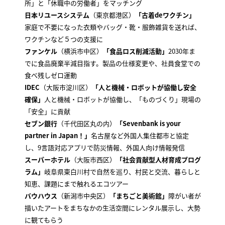
所」と「休職中の労働者」をマッチング
日本リユースシステム
（東京都港区）
「古着deワクチン」
家庭で不要になった衣類やバッグ・靴・服飾雑貨を送れば、
ワクチンなど５つの支援に
ファンケル
（横浜市中区）
「食品ロス削減活動」
2030年ま
でに食品廃棄半減目指す。製品の仕様変更や、社員食堂での
食べ残しゼロ運動
IDEC
（大阪市淀川区）
「人と機械・ロボットが協働し安全
確保」
人と機械・ロボットが協働し、「ものづくり」現場の
「安全」に貢献
セブン銀行
（千代田区丸の内）
「Sevenbank is your
partner in Japan！」
名古屋など外国人集住都市と協定
し、9言語対応アプリで防災情報、外国人向け情報発信
スーパーホテル
（大阪市西区）
「社会貢献型人材育成プログ
ラム」
岐阜県東白川村で自然を巡り、村民と交流、暮らしと
知恵、課題にまで触れるエコツアー
バウハウス
（新潟市中央区）
「まちごと美術館」
障がい者が
描いたアートをまちなかの生活空間にレンタル展示し、大勢
に観てもらう