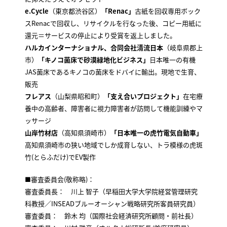
e.Cycle
（東京都渋谷区）
「Renac」
古紙を回収専用ボック
スRenacで回収し、リサイクルを行なった後、コピー用紙に
還元＝サービスの停止により受賞を返上しました。
ハルカインターナショナル、合同会社清流日本
（岐阜県郡上
市）
「キノコ菌床で砂漠緑地化ビジネス」
日本唯一の有機
JAS菌床であるキノコの菌床をドバイに輸出。現地で生育、
販売
フレアス
（山梨県昭和町）
「支え合いプロジェクト」
在宅療
養中の高齢者、障害者に視力障害者が訪問して機能訓練やマ
ッサージ
山岸竹材店
（高知県須崎市）
「日本唯一の虎竹電気自動車」
高知県須崎市の狭い地域でしか成育しない、トラ模様の虎斑
竹(とらふだけ)でEV製作
■審査委員会(敬称略)：
審査委員長： 川上 智子（早稲田大学大学院経営管理研究
科教授／INSEADブルーオーシャン戦略研究所客員研究員）
審査委員： 鈴木 均（国際社会経済研究所顧問・前社長）