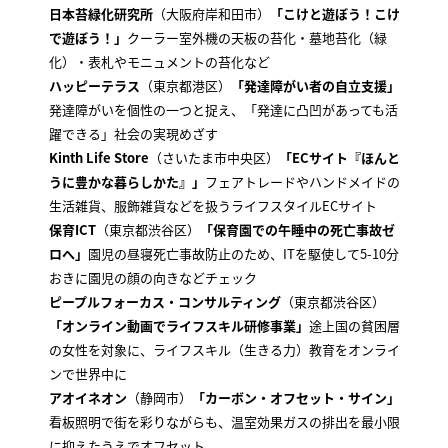
日本苔緑化研究所
（大阪府岸和田市）
「こけと遊ぼう！こけ
で遊ぼう！」
クーラー室外機の天板の苔化・墓地苔化（緑
化）・表札やモニュメントの苔化など
ハッピーテラス
（東京都港区）
「発達障がい者の自立支援」
発達障がいを個性の一つと捉え、「発達に凸凹があっても活
躍できる」社会の実現めざす
Kinth Life Store
（さいたま市中央区）
「ECサイト『ほんと
うに豊かな暮らしかた』」
フェアトレードやハンドメイドの
生活雑貨、服飾雑貨などを扱うライフスタイルECサイト
保育ICT
（東京都渋谷区）
「保育園での午睡中の死亡事故ゼ
ロへ」
園児の昼寝死亡事故防止のため、ITを駆使して5-10分
おきに園児の顔の向きなどチェック
ピープルフォーカス・コンサルティング
（東京都渋谷区）
「オンライン動画でライフスキル研修事業」
途上国の貧困層
の女性を対象に、ライフスキル（生きる力）教育をオンライ
ンで世界中に
アオイネオン
（静岡市）
「カーボン・オフセット・サイン」
看板照明で街を彩りながらも、温室効果ガスの排出を最小限
に抑えたうえでオフセット