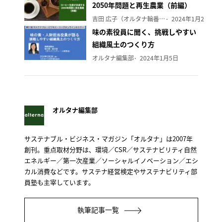
2050年問題と再生農業（前編）
吉田 広子（オルタナ輪番編集長）
2024年1月29日
味の素役員に聞く、挑戦しやすい
組織風土のつくり方
オルタナ編集部
2024年1月5日
オルタナ編集部
サステナブル・ビジネス・マガジン「オルタナ」は2007年
創刊。重点取材分野は、環境／CSR／サステナビリティ自然
エネルギー／第一次産業／ソーシャルイノベーション／エシ
カル消費などです。サステナ経営検定やサステナビリティ部
員塾も主宰しています。
執筆記事一覧