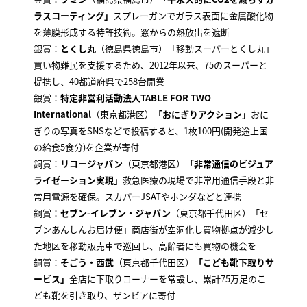
ラスコーティング」
スプレーガンでガラス表面に金属酸化物
を薄膜形成する特許技術。窓からの熱放出を遮断
銀賞：
とくし丸
（徳島県徳島市）「移動スーパーとくし丸」
買い物難民を支援するため、2012年以来、75のスーパーと
提携し、40都道府県で258台開業
銀賞：
特定非営利活動法人TABLE FOR TWO
International
（東京都港区）
「おにぎりアクション」
おに
ぎりの写真をSNSなどで投稿すると、1枚100円(開発途上国
の給食5食分)を企業が寄付
銅賞：
リコージャパン
（東京都港区）
「非常通信のビジュア
ライゼーション実現」
救急医療の現場で非常用通信手段と非
常用電源を確保。スカパーJSATやホンダなどと連携
銅賞：
セブン-イレブン・ジャパン
（東京都千代田区）「セ
ブンあんしんお届け便」商店街が空洞化し買物拠点が減少し
た地区を移動販売車で巡回し、高齢者にも買物の機会を
銅賞：
そごう・西武
（東京都千代田区）
「こども靴下取りサ
ービス」
全店に下取りコーナーを常設し、累計75万足のこ
ども靴を引き取り、ザンビアに寄付