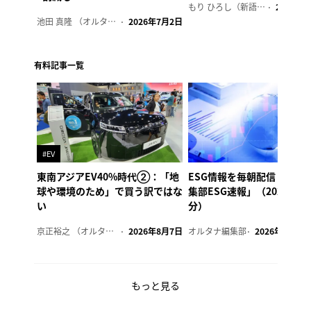
もり ひろし（新語ウォッチャー）
2023年7
池田 真隆 （オルタナ輪番編集長）
2026年7月2日
有料記事一覧
#EV
東南アジアEV40%時代②：「地
ESG情報を毎朝配信「オル
球や環境のため」で買う訳ではな
集部ESG速報」（2026年8
い
分）
京正裕之 （オルタナ副編集長）
2026年8月7日
オルタナ編集部
2026年8月7日
もっと見る