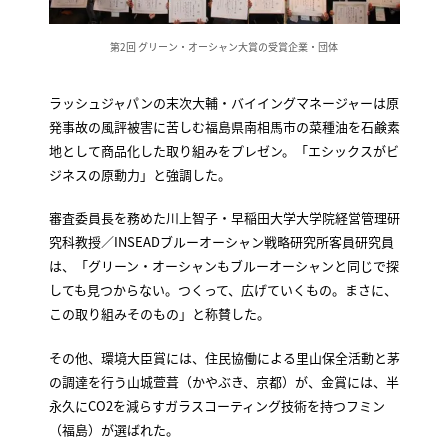
第2回 グリーン・オーシャン大賞の受賞企業・団体
ラッシュジャパンの末次大輔・バイイングマネージャーは原
発事故の風評被害に苦しむ福島県南相馬市の菜種油を石鹸素
地として商品化した取り組みをプレゼン。「エシックスがビ
ジネスの原動力」と強調した。
審査委員長を務めた川上智子・早稲田大学大学院経営管理研
究科教授／INSEADブルーオーシャン戦略研究所客員研究員
は、「グリーン・オーシャンもブルーオーシャンと同じで探
しても見つからない。つくって、広げていくもの。まさに、
この取り組みそのもの」と称賛した。
その他、環境大臣賞には、住民協働による里山保全活動と茅
の調達を行う山城萱葺（かやぶき、京都）が、金賞には、半
永久にCO2を減らすガラスコーティング技術を持つフミン
（福島）が選ばれた。