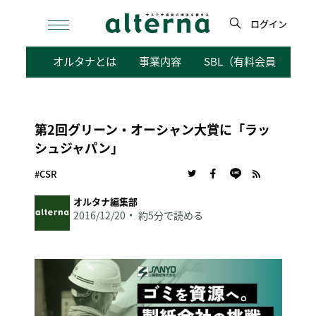
Skip
to
ログイン
content
検
オルタナとは
事業内容
SBL（有料会員向けサ
索
第2回グリーン・オーシャン大賞に「ラッ
シュジャパン」
#CSR
オルタナ編集部
2016/12/20
約5分で読める