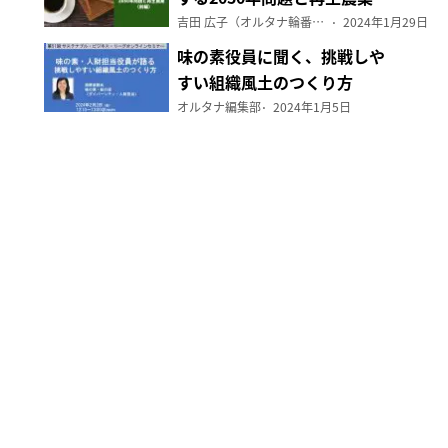
（前編）
吉田 広子（オルタナ輪番編集長）
2024年1月29日
味の素役員に聞く、挑戦しや
すい組織風土のつくり方
オルタナ編集部
2024年1月5日