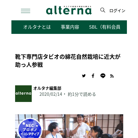
Skip
to
ログイン
content
検
オルタナとは
事業内容
SBL（有料会員向けサ
索
靴下専門店タビオの綿花自然栽培に近大が
助っ人参戦
オルタナ編集部
2020/02/14
約1分で読める