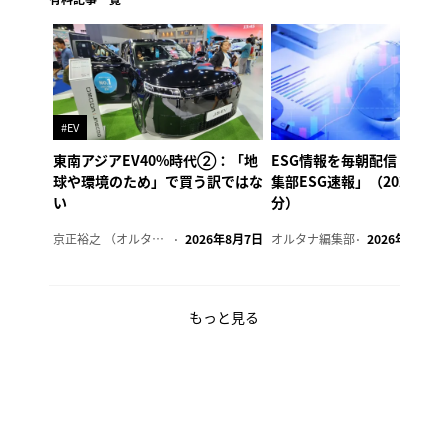
#EV
東南アジアEV40%時代②：「地
ESG情報を毎朝配信「オル
球や環境のため」で買う訳ではな
集部ESG速報」（2026年8
い
分）
京正裕之 （オルタナ副編集長）
2026年8月7日
オルタナ編集部
2026年8月7日
もっと見る