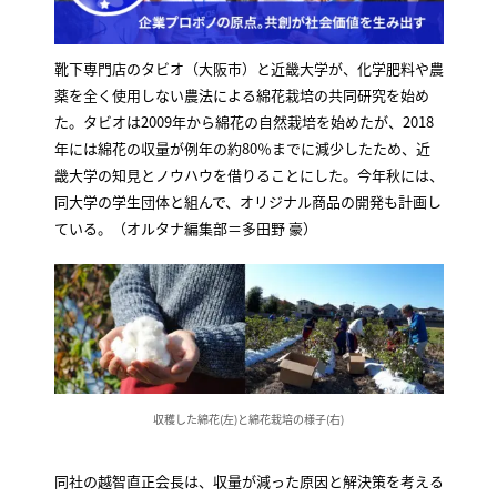
靴下専門店のタビオ（大阪市）と近畿大学が、化学肥料や農
薬を全く使用しない農法による綿花栽培の共同研究を始め
た。タビオは2009年から綿花の自然栽培を始めたが、2018
年には綿花の収量が例年の約80％までに減少したため、近
畿大学の知見とノウハウを借りることにした。今年秋には、
同大学の学生団体と組んで、オリジナル商品の開発も計画し
ている。（オルタナ編集部＝多田野 豪）
収穫した綿花(左)と綿花栽培の様子(右)
同社の越智直正会長は、収量が減った原因と解決策を考える