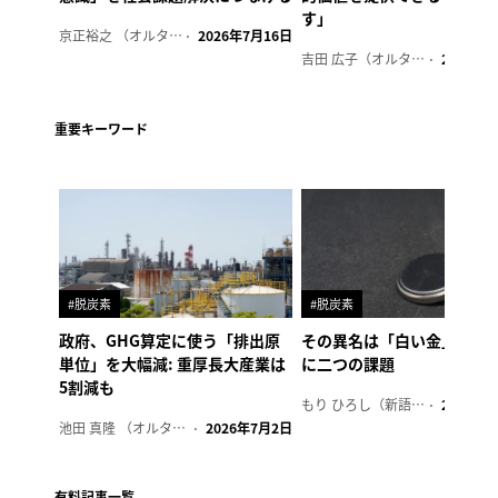
す」
京正裕之 （オルタナ副編集長）
2026年7月16日
吉田 広子（オルタナ輪番編集長）
2026年6
重要キーワード
#脱炭素
#脱炭素
政府、GHG算定に使う「排出原
その異名は「白い金」、リ
単位」を大幅減: 重厚長大産業は
に二つの課題
5割減も
もり ひろし（新語ウォッチャー）
2023年7
池田 真隆 （オルタナ輪番編集長）
2026年7月2日
有料記事一覧