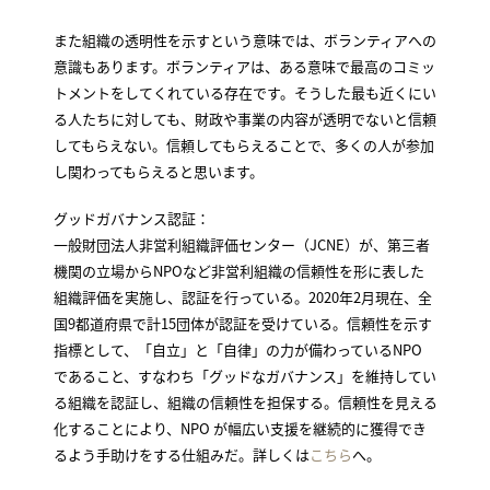
また組織の透明性を示すという意味では、ボランティアへの
意識もあります。ボランティアは、ある意味で最高のコミッ
トメントをしてくれている存在です。そうした最も近くにい
る人たちに対しても、財政や事業の内容が透明でないと信頼
してもらえない。信頼してもらえることで、多くの人が参加
し関わってもらえると思います。
グッドガバナンス認証：
一般財団法人非営利組織評価センター（JCNE）が、第三者
機関の立場からNPOなど非営利組織の信頼性を形に表した
組織評価を実施し、認証を行っている。2020年2月現在、全
国9都道府県で計15団体が認証を受けている。信頼性を示す
指標として、「自立」と「自律」の力が備わっているNPO
であること、すなわち「グッドなガバナンス」を維持してい
る組織を認証し、組織の信頼性を担保する。信頼性を見える
化することにより、NPO が幅広い支援を継続的に獲得でき
るよう手助けをする仕組みだ。詳しくは
こちら
へ。