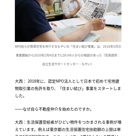
NPO自らが賃貸住宅を仲介するもやいの「住まい結び事業」は、2018年5月の
事業開始から2020年2月4日までに計149人からの相談があった（写真提供：
自立生活サポートセンター・もやい）
大西： 2018年に、認定NPO法人として日本で初めて宅地建
物取引業の免許を取り、「住まい結び」事業をスタートしま
した。
――なぜ自ら不動産仲介を始めたのですか。
大西：生活保護受給者がひどい物件をつかまされる事例が増
えています。例えば東京都の生活保護住宅扶助額の上限は単