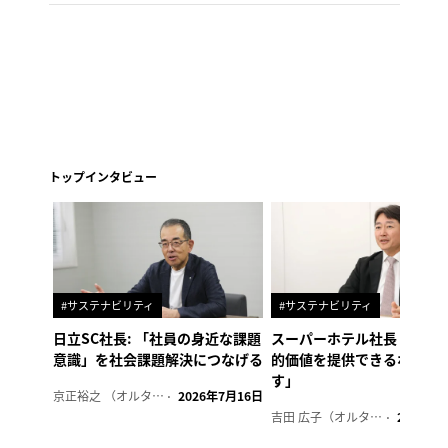
トップインタビュー
#サステナビリティ
#サステナビリティ
日立SC社長: 「社員の身近な課題
スーパーホテル社長「地域
意識」を社会課題解決につなげる
的価値を提供できるホテル
す」
京正裕之 （オルタナ副編集長）
2026年7月16日
吉田 広子（オルタナ輪番編集長）
2026年6