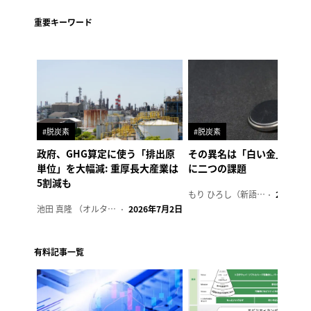
重要キーワード
#脱炭素
#脱炭素
政府、GHG算定に使う「排出原
その異名は「白い金」、リ
単位」を大幅減: 重厚長大産業は
に二つの課題
5割減も
もり ひろし（新語ウォッチャー）
2023年7
池田 真隆 （オルタナ輪番編集長）
2026年7月2日
有料記事一覧