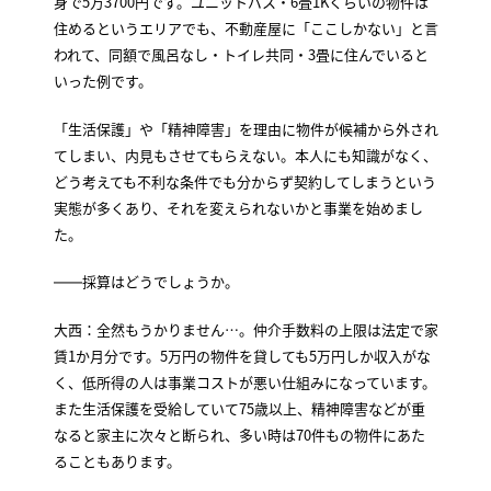
身で5万3700円です。ユニットバス・6畳1Kくらいの物件は
住めるというエリアでも、不動産屋に「ここしかない」と言
われて、同額で風呂なし・トイレ共同・3畳に住んでいると
いった例です。
「生活保護」や「精神障害」を理由に物件が候補から外され
てしまい、内見もさせてもらえない。本人にも知識がなく、
どう考えても不利な条件でも分からず契約してしまうという
実態が多くあり、それを変えられないかと事業を始めまし
た。
――採算はどうでしょうか。
大西：全然もうかりません…。仲介手数料の上限は法定で家
賃1か月分です。5万円の物件を貸しても5万円しか収入がな
く、低所得の人は事業コストが悪い仕組みになっています。
また生活保護を受給していて75歳以上、精神障害などが重
なると家主に次々と断られ、多い時は70件もの物件にあた
ることもあります。