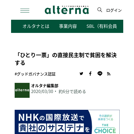
Skip
to
ログイン
content
検
オルタナとは
事業内容
SBL（有料会員向けサ
索
「ひとり一票」の直接民主制で貧困を解決
する
#グッドガバナンス認証
オルタナ編集部
2020/03/30
約6分で読める