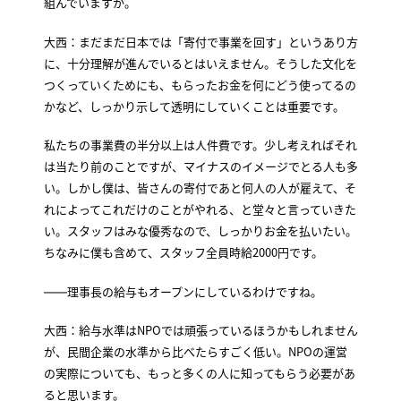
組んでいますか。
大西：まだまだ日本では「寄付で事業を回す」というあり方
に、十分理解が進んでいるとはいえません。そうした文化を
つくっていくためにも、もらったお金を何にどう使ってるの
かなど、しっかり示して透明にしていくことは重要です。
私たちの事業費の半分以上は人件費です。少し考えればそれ
は当たり前のことですが、マイナスのイメージでとる人も多
い。しかし僕は、皆さんの寄付であと何人の人が雇えて、そ
れによってこれだけのことがやれる、と堂々と言っていきた
い。スタッフはみな優秀なので、しっかりお金を払いたい。
ちなみに僕も含めて、スタッフ全員時給2000円です。
――理事長の給与もオープンにしているわけですね。
大西：給与水準はNPOでは頑張っているほうかもしれません
が、民間企業の水準から比べたらすごく低い。NPOの運営
の実際についても、もっと多くの人に知ってもらう必要があ
ると思います。