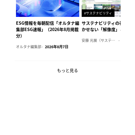
#サステナビリティ
ESG情報を毎朝配信「オルタナ編
サステナビリティの社内浸
集部ESG速報」（2026年8月掲載
かせない「解像度」とは
分）
安藤 光展（サステナビリティ・コンサルタント）
2026年
オルタナ編集部
2026年8月7日
もっと見る