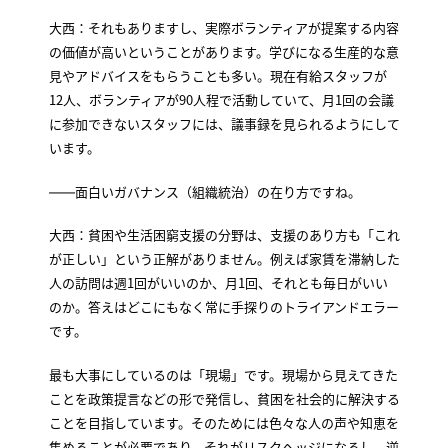
大西：それもありますし、実際ボランティアが提案する内容
の価値が高いということがあります。学びになる生産的な意
見やアドバイスをもらうことも多い。現在有給スタッフが
12人、ボランティアが90人程で活動していて、月1回の会議
に参加できないスタッフには、議事録を見られるようにして
います。
――面白いガバナンス（組織統治）の在り方ですね。
大西：貧困や生活困窮支援の分野は、支援のあり方も「これ
が正しい」という正解がありません。例えば家賃を滞納した
人の訪問は週1回がいいのか、月1回、それとも毎日がいい
のか。答えはどこにもなく常に手探りのトライアンドエラー
です。
最も大事にしているのは「現場」です。現場から見えてきた
ことを政策提言などの形で発信し、貧困を社会的に解決する
ことを目指しています。そのためには色々な人の声や知恵を
集めることが必要であり、それがリスクヘッジになるし、逆