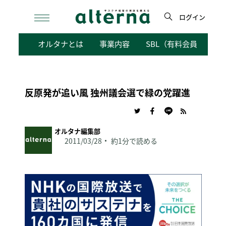
Skip
to
ログイン
content
検
オルタナとは
事業内容
SBL（有料会員向けサ
索
反原発が追い風 独州議会選で緑の党躍進
オルタナ編集部
2011/03/28
約1分で読める