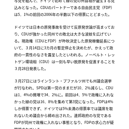
与党を組んで、ドイツで初めて緑の党の州首相が誕生する見
込みとなった。CDUのパートナーである自由民主党（FDP）
は5．1%の前回の2006年の半数以下の得票にとどまった。
ドイツでは日本の原発事故を受けて反原発世論が高まってお
り、CDUが強かった同州での敗北は大きな波紋を広げてい
る。現政権（CDUとFDP）が昨秋決定した原発稼働延長につ
いて、３月14日に3カ月の暫定停止を決めたが、かえって政
府の一貫性のなさを露呈したといわれる。ノーベルト・レッ
トゲン環境相（CDU）は一刻も早い脱原発を促進することを
３月28日発表した。
３月27日にはラインラント・プファルツ州でも州議会選挙
が行なわれ、SPDは第一党のままだが10．2％減らし、CDU
は1．4%の微増で34．2％に。前回は4．5%で政権に入れな
かった緑の党は16．8％を集めて第3党になった。FDPは4%
しか得票できず、ドイツでは5%未満の得票率では議席を取
れないため議会から締め出された。連邦政府の与党である
FDPが同州で政権に入れない事態となり、FDPの求心力が疑