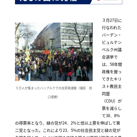
３月27日に
行なわれた
バーデン・
ビュルテン
ベルク州議
会選挙で
は、58年間
政権を握っ
てきたキリ
スト教民主
５万人が集まったハンブルクでの反原発運動（撮影 田
同盟
口理穂）
（CDU）が
票を減らし
て38．8%
の得票率となり、緑の党が24．2%と倍以上票を伸ばして第
二党となった。これにより23．5%の社会民主党と緑の党が