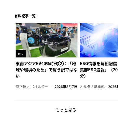
有料記事一覧
#EV
東南アジアEV40%時代②：「地
ESG情報を毎朝配信「オル
球や環境のため」で買う訳ではな
集部ESG速報」（2026年8
い
分）
京正裕之 （オルタナ副編集長）
2026年8月7日
オルタナ編集部
2026年8月7日
もっと見る