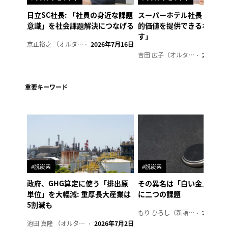
日立SC社長: 「社員の身近な課題
スーパーホテル社長「地域
意識」を社会課題解決につなげる
的価値を提供できるホテル
す」
京正裕之 （オルタナ副編集長）
2026年7月16日
吉田 広子（オルタナ輪番編集長）
2026年6
重要キーワード
#脱炭素
#脱炭素
政府、GHG算定に使う「排出原
その異名は「白い金」、リ
単位」を大幅減: 重厚長大産業は
に二つの課題
5割減も
もり ひろし（新語ウォッチャー）
2023年7
池田 真隆 （オルタナ輪番編集長）
2026年7月2日