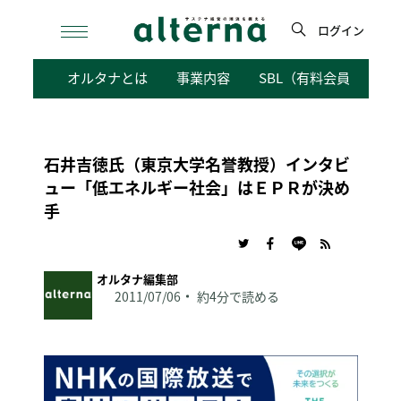
Skip
to
ログイン
content
検
オルタナとは
事業内容
SBL（有料会員向けサ
索
石井吉徳氏（東京大学名誉教授）インタビ
ュー「低エネルギー社会」はＥＰＲが決め
手
オルタナ編集部
2011/07/06
約4分で読める