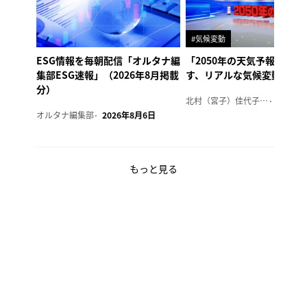
#気候変動
ESG情報を毎朝配信「オルタナ編
「2050年の天気予報 Ver.
集部ESG速報」（2026年8月掲載
す、リアルな気候変動の影
分）
北村（宮子）佳代子（オルタナ輪番編集長）
2026年
オルタナ編集部
2026年8月6日
もっと見る