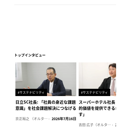
トップインタビュー
#サステナビリティ
#サステナビリティ
日立SC社長: 「社員の身近な課題
スーパーホテル社長「地域
意識」を社会課題解決につなげる
的価値を提供できるホテル
す」
京正裕之 （オルタナ副編集長）
2026年7月16日
吉田 広子（オルタナ輪番編集長）
2026年6