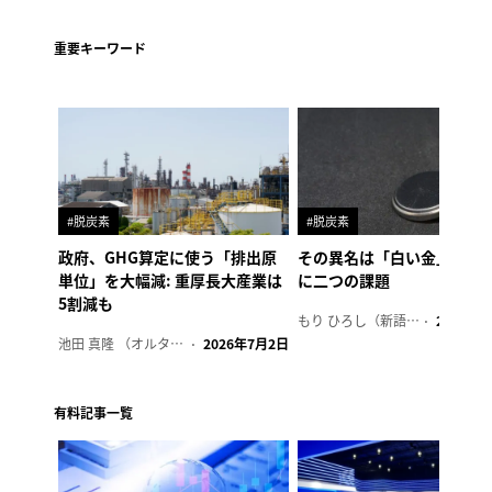
重要キーワード
#脱炭素
#脱炭素
政府、GHG算定に使う「排出原
その異名は「白い金」、リ
単位」を大幅減: 重厚長大産業は
に二つの課題
5割減も
もり ひろし（新語ウォッチャー）
2023年7
池田 真隆 （オルタナ輪番編集長）
2026年7月2日
有料記事一覧