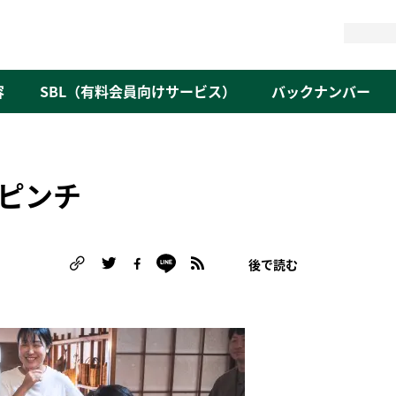
検
索
容
SBL（有料会員向けサービス）
バックナンバー
ピンチ
後で読む