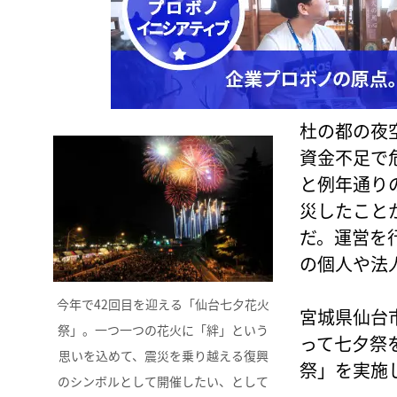
杜の都の夜
資金不足で
と例年通り
災したこと
だ。運営を
の個人や法
今年で42回目を迎える「仙台七夕花火
宮城県仙台
祭」。一つ一つの花火に「絆」という
って七夕祭
思いを込めて、震災を乗り越える復興
祭」を実施
のシンボルとして開催したい、として