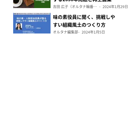
（前編）
吉田 広子（オルタナ輪番編集長）
2024年1月29日
味の素役員に聞く、挑戦しや
すい組織風土のつくり方
オルタナ編集部
2024年1月5日