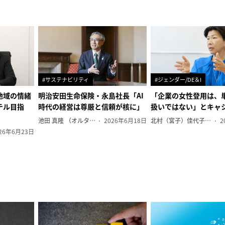
#サステナビリティ
#ジェンダー/DE＆I
地域の情緒
明治安田生命保険・永島社長「AI
「企業の女性登用は、
テル目指
時代の経営は尊厳と信頼が核に」
扱いではない」とキャ
池田 真隆 （オルタナ輪番編集長）
2026年6月18日
北村（宮子）佳代子（オルタナ輪番編集長）
2
26年6月23日