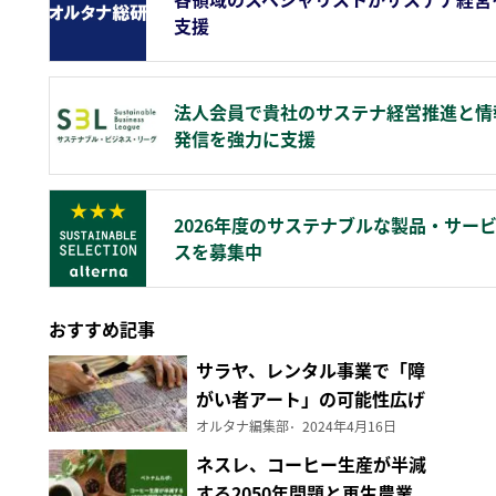
支援
法人会員で貴社のサステナ経営推進と情
発信を強力に支援
2026年度のサステナブルな製品・サー
スを募集中
おすすめ記事
サラヤ、レンタル事業で「障
がい者アート」の可能性広げ
る
オルタナ編集部
2024年4月16日
ネスレ、コーヒー生産が半減
する2050年問題と再生農業