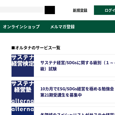
新規登録
ログ
オンラインショップ
メルマガ登録
■オルタナのサービス一覧
サステナ経営/SDGsに関する級別（１～
級）試験
10カ月でESG/SDGs経営を極める勉強会
第21期受講生を募集中
各領域のスペシャリストがサステナ経営