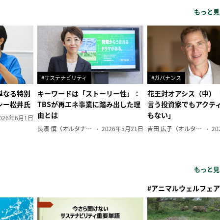
もっと見
#サステナビリティ
#ガバナンス
単なる特別
キーワードは「ストーリー性」：
花王対オアシス（中）
シー松井氏
TBSが再エネ事業に踏み出した理
言う投資家でもアクテ
由とは
もない」
026年6月1日
長濱 慎（オルタナ副編集長）
2026年5月21日
吉田 広子（オルタナ輪番編集長）
20
もっと見
#アニマルウェルフェア