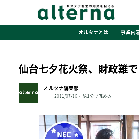
Skip
to
content
オルタナ
「サステナ経営」の潮流を捉える
オルタナとは
事業内
仙台七夕花火祭、財政難で
オルタナ編集部
|
2011/07/16
約1分で読める