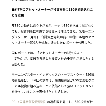
■
約
7
割のアセットオーナーが投資方針に
ESG
を組み込むこ
とを重視
反ESGの動きは盛り上がるが、一方でESGをあえて掲げなく
ても、投資判断に考慮する投資家は増えてきた。米モーニン
グスターは10月5日、合計資産総額10兆7000億ドル超のアセ
ットオーナー500人を対象に調査したレポートを公表した。
同レポートでは、「アセットオーナーの3分の2以上
（67％）が、ESGを考慮した投資方針の重要性が増した」と
回答した。
モーニングスター・インデックスのトーマス・クー・ESG戦
略責任者は、「今回の調査は、機関投資家がESG要素をグロ
ーバル投資に組み込むことに依然として強いコミットメント
を持っていることを裏付けた」と話した。
PRI（国連責任投資原則）
の署名数を見ても、ESG投資が世