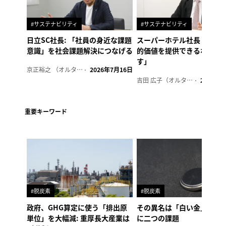
#サステナビリティ
#サステナビリティ
日立SC社長: 「社員の身近な課題
スーパーホテル社長「地域
意識」を社会課題解決につなげる
的価値を提供できるホテル
す」
京正裕之 （オルタナ副編集長）
2026年7月16日
吉田 広子（オルタナ輪番編集長）
2026年6
重要キーワード
#脱炭素
#脱炭素
政府、GHG算定に使う「排出原
その異名は「白い金」、リ
単位」を大幅減: 重厚長大産業は
に二つの課題