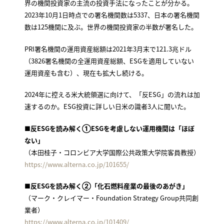
界の機関投資家の主流の投資手法になったことが分かる。
2023年10月1日時点での署名機関数は5337、日本の署名機関
数は125機関に及ぶ。世界の機関投資家の半数が署名した。
PRI署名機関の運用資産総額は2021年3月末で121.3兆ドル
（3826署名機関の全運用資産総額、ESGを適用していない
運用資産も含む）、現在も拡大し続ける。
2024年に控える米大統領選に向けて、「反ESG」の流れは加
速するのか。ESG投資に詳しい日米の識者3人に聞いた。
■
反ESGを読み解く①ESGを考慮しない運用機関は「ほぼ
ない」
（本田桂子・コロンビア大学国際公共政策大学院客員教授）
https://www.alterna.co.jp/101655/
■反ESGを読み解く②「化石燃料産業の最後のあがき」
（マーク・クレイマー・Foundation Strategy Group共同創
業者）
https://www.alterna.co.jp/101409/