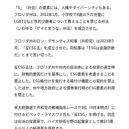
「S」（社会）の要素には、人権やダイバーシティもある。
フロリダ州は、2022年1月、小学校で8歳以下の児童に
LGBTQなど性的少数者について教えることを禁じる州法
（いわゆる「ゲイと言うな」州法）を成立させた。
フロリダ州のロン・デサンティス知事（共和党）は2023年5
月、「反ESG法」を成立させた。同知事は「ESGは金融詐欺
だ」とまで言い切った。
反ESG法は、フロリダ州や州内の自治体による投資の選定時
に、財務的要因だけを基準にし、ESG要素を考慮することを
禁止した。ESG格付けを発行する格付け機関との契約を禁止
したほか、州や地方政府による債券発行時のESG要素の利用
を禁止した。
米大統領選で共和党の候補指名レースで3位（9月末時点）に
付けるビベック・ラマスワミ氏も「反ESG」を掲げる。同氏
は右派の投資家で、バイオ技術分野の起業家として推計5億
ドル以上の純資産を保有する。