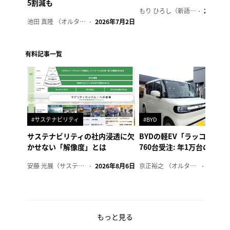
5割減も
もり ひろし（新語ウォッチャー）
2023年7
池田 真隆 （オルタナ輪番編集長）
2026年7月2日
有料記事一覧
#サステナビリティ
#BYD
サステナビリティの社内浸透に欠
BYDの軽EV「ラッコ」、1
かせない「解像度」とは
760台受注: 年1万台の販売
安藤 光展（サステナビリティ・コンサルタント）
2026年8月6日
京正裕之 （オルタナ副編集長）
2026年
もっと見る