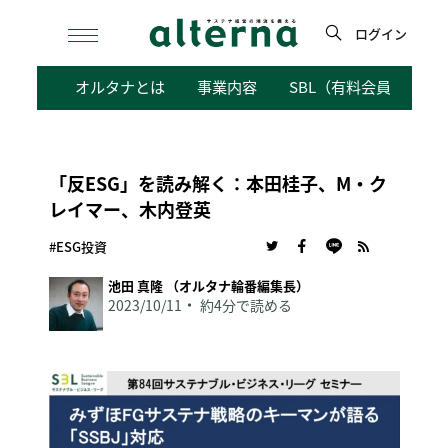
Skip
to
ログイン
content
検
オルタナとは
事業内容
SBL（有料会員向けサ
索
「反ESG」を読み解く：本田桂子、M・ク
レイマー、木内登英
#ESG投資
池田 真隆 （オルタナ輪番編集長）
2023/10/11
約4分で読める