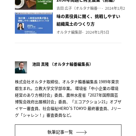
吉田 広子（オルタナ輪番編集長）
2024年1月29日
味の素役員に聞く、挑戦しやすい
組織風土のつくり方
オルタナ編集部
2024年1月5日
池田 真隆 （オルタナ輪番編集長）
株式会社オルタナ取締役、オルタナ輪番編集長 1989年東京
都生まれ。立教大学文学部卒業。 環境省「中小企業の環境
経営のあり方検討会」委員、農林水産省「2027年国際園芸
博覧会政府出展検討会」委員、「エコアクション21」オブザ
イヤー審査員、社会福祉HERO’S TOKYO 最終審査員、Jリー
グ「シャレン！」審査委員など。
執筆記事一覧