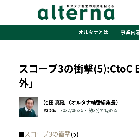
Skip
to
content
オルタナ
「サステナ経営」の潮流を捉える
オルタナとは
事業内
スコープ3の衝撃(5):Cto
外」
池田 真隆 （オルタナ輪番編集長）
|
2022/08/26
約2分で読める
#SDGs
■
スコープ3の衝撃
(5)