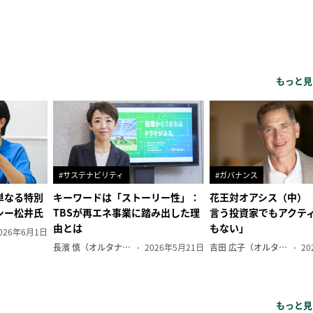
もっと見
#サステナビリティ
#ガバナンス
単なる特別
キーワードは「ストーリー性」：
花王対オアシス（中）
シー松井氏
TBSが再エネ事業に踏み出した理
言う投資家でもアクテ
由とは
もない」
026年6月1日
長濱 慎（オルタナ副編集長）
2026年5月21日
吉田 広子（オルタナ輪番編集長）
20
もっと見