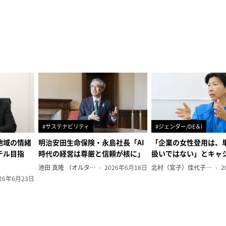
#サステナビリティ
#ジェンダー/DE＆I
地域の情緒
明治安田生命保険・永島社長「AI
「企業の女性登用は、
テル目指
時代の経営は尊厳と信頼が核に」
扱いではない」とキャ
池田 真隆 （オルタナ輪番編集長）
2026年6月18日
北村（宮子）佳代子（オルタナ輪番編集長）
2
26年6月23日