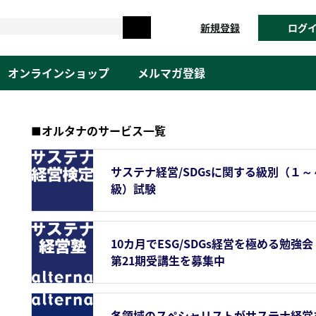
新規登録
ログ
オンラインショップ
メルマガ登録
■オルタナのサービス一覧
サステナ経営/SDGsに関する級別（１～
級）試験
10カ月でESG/SDGs経営を極める勉強会
第21期受講生を募集中
各領域のスペシャリストがサステナ経営