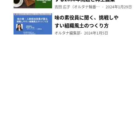
（前編）
吉田 広子（オルタナ輪番編集長）
2024年1月29日
味の素役員に聞く、挑戦しや
すい組織風土のつくり方
オルタナ編集部
2024年1月5日