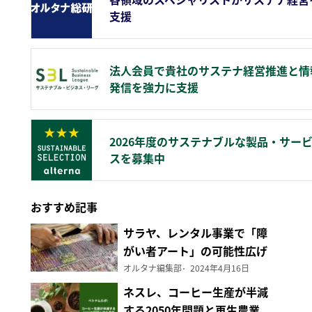
支援
法人会員で貴社のサステナ経営推進と情
発信を強力に支援
2026年度のサステナブルな製品・サー
スを募集中
おすすめ記事
サラヤ、レンタル事業で「障
がい者アート」の可能性広げ
る
オルタナ編集部
2024年4月16日
ネスレ、コーヒー生産が半減
する2050年問題と再生農業