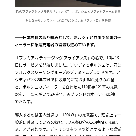
EVのフラッグシップモデル「e-tron GT」。ポルシェとプラットフォームを共
有しながら、アウディ伝統の4WDシステム「クワトロ」を搭載
――日本独自の取り組みとして、ポルシェと共同で全国のデ
ィーラーに急速充電器の設置も進めています
。
「プレミアム チャージング アライアンス」の名で、10月13
日にサービスを開始しました。アウディとポルシェは、同じ
フォルクスワーゲングループのプレミアムブランドです。ア
ウディが2022年末までに段階的に設置する52拠点の52基
と、ポルシェのディーラーを合わせた110拠点121基の充電
器を、一部を除いて24時間、両ブランドのオーナーは利用
できます。
導入するのは国内最速の「150kW」の充電器で、理論上は一
般的に普及している50kWクラスの約3分の1の時間で充電す
ることが可能です。ガソリンスタンドで給油するような感覚