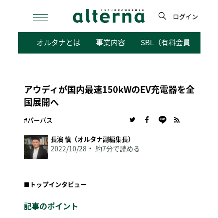
Skip
to
ログイン
content
検
オルタナとは
事業内容
SBL（有料会員向けサ
索
アウディが国内最速150kWのEV充電器を全
国展開へ
#パーパス
長濱 慎（オルタナ副編集長）
2022/10/28
約7分で読める
■
トップインタビュー
記事のポイント