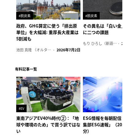
#脱炭素
#脱炭素
政府、GHG算定に使う「排出原
その異名は「白い金」、リ
単位」を大幅減: 重厚長大産業は
に二つの課題
5割減も
もり ひろし（新語ウォッチャー）
2023年7
池田 真隆 （オルタナ輪番編集長）
2026年7月2日
有料記事一覧
#EV
東南アジアEV40%時代②：「地
ESG情報を毎朝配信「オル
球や環境のため」で買う訳ではな
集部ESG速報」（2026年8
い
分）