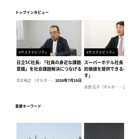
トップインタビュー
#サステナビリティ
#サステナビリティ
日立SC社長: 「社員の身近な課題
スーパーホテル社長「地域
意識」を社会課題解決につなげる
的価値を提供できるホテル
す」
京正裕之 （オルタナ副編集長）
2026年7月16日
吉田 広子（オルタナ輪番編集長）
2026年6
重要キーワード