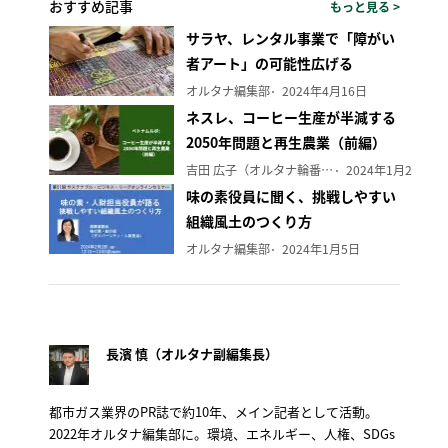
おすすめ記事
もっと見る >
サラヤ、レンタル事業で「障がい
者アート」の可能性広げる
オルタナ編集部
2024年4月16日
ネスレ、コーヒー生産が半減する
2050年問題と再生農業（前編）
吉田 広子（オルタナ輪番編集長）
2024年1月29日
味の素役員に聞く、挑戦しやすい
組織風土のつくり方
オルタナ編集部
2024年1月5日
長濱 慎（オルタナ副編集長）
都市ガス業界のPR誌で約10年、メイン記者として活動。
2022年オルタナ編集部に。環境、エネルギー、人権、SDGs