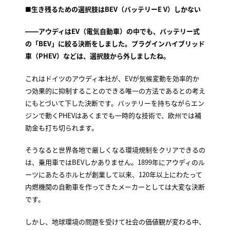
■生き残るための選択肢はBEV（バッテリーE V）しかない
――アウディはEV（電気自動車）の中でも、バッテリー式
の「BEV」に絞る決断をしました。プラグインハイブリッド
車（PHEV）などは、選択肢から外しましたね。
これはドイツのアウディ本社が、EVが気候変動を効率的か
つ効果的に抑制することのできる唯一の方法であるとの考え
にもとづいて下した決断です。バッテリーを持ちながらエン
ジンで動くPHEVはあくまでも一時的な技術で、欧州では補
助金も打ち切られます。
そうなると世界各地で厳しくなる環境規制をクリアできるの
は、乗用車ではBEVしかありません。1899年にアウディのル
ーツにあたるホルヒが創業して以来、120年以上にわたって
内燃機関の自動車を作ってきたメーカーとしては大変な決断
です。
しかし、地球環境の問題を受けて社会の価値観が変わる中、