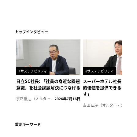
トップインタビュー
#サステナビリティ
#サステナビリティ
日立SC社長: 「社員の身近な課題
スーパーホテル社長「地域
意識」を社会課題解決につなげる
的価値を提供できるホテル
す」
京正裕之 （オルタナ副編集長）
2026年7月16日
吉田 広子（オルタナ輪番編集長）
2026年6
重要キーワード