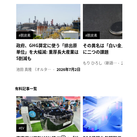
#脱炭素
#脱炭素
政府、GHG算定に使う「排出原
その異名は「白い金」、リ
単位」を大幅減: 重厚長大産業は
に二つの課題
5割減も
もり ひろし（新語ウォッチャー）
2023年7
池田 真隆 （オルタナ輪番編集長）
2026年7月2日
有料記事一覧
#EV