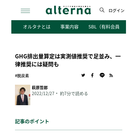
Skip
to
ログイン
content
検
オルタナとは
事業内容
SBL（有料会員向けサ
索
GHG排出量算定は実測値推奨で足並み、一
律推奨には疑問も
#脱炭素
萩原哲郎
2022/12/27
約7分で読める
記事のポイント