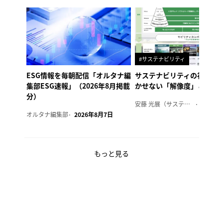
#サステナビリティ
ESG情報を毎朝配信「オルタナ編
サステナビリティの社内浸
集部ESG速報」（2026年8月掲載
かせない「解像度」とは
分）
安藤 光展（サステナビリティ・コンサルタント）
2026年
オルタナ編集部
2026年8月7日
もっと見る