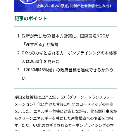
記事のポイント
政府が示したGX基本方針案に、国際環境NGOが
「遅すぎる」と指摘
GX化のカギとされるカーボンプライシングの本格導
入は2030年を見込む
「2030年46％減」の政府目標を達成できるか危う
い
岸田文雄首相は12月22日、GX（グリーン・トランスフォー
メーション）化に向けた今後10年間のロードマップの
原案
を示した。エネルギー危機に対応しながら、化石燃料由来か
らクリーンエネルギーを軸にした産業構造への変革を目指
す。ただ、GX化のカギとされるカーボンプライシングの本