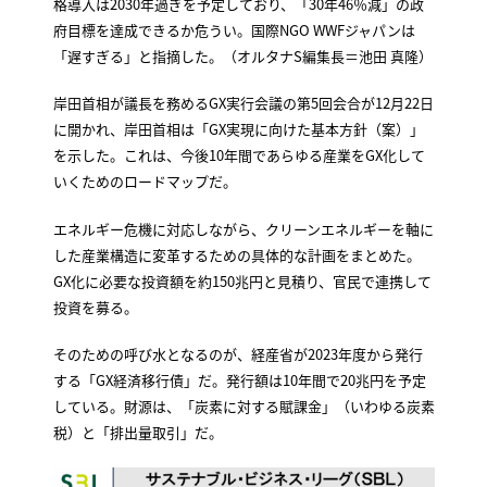
格導入は2030年過ぎを予定しており、「30年46％減」の政
府目標を達成できるか危うい。国際NGO WWFジャパンは
「遅すぎる」と指摘した。（オルタナS編集長＝池田 真隆）
岸田首相が議長を務めるGX実行会議の第5回会合が12月22日
に開かれ、岸田首相は「GX実現に向けた基本方針（案）」
を示した。これは、今後10年間であらゆる産業をGX化して
いくためのロードマップだ。
エネルギー危機に対応しながら、クリーンエネルギーを軸に
した産業構造に変革するための具体的な計画をまとめた。
GX化に必要な投資額を約150兆円と見積り、官民で連携して
投資を募る。
そのための呼び水となるのが、経産省が2023年度から発行
する「GX経済移行債」だ。発行額は10年間で20兆円を予定
している。財源は、「炭素に対する賦課金」（いわゆる炭素
税）と「排出量取引」だ。