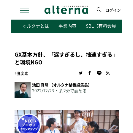
Skip
to
ログイン
content
検
オルタナとは
事業内容
SBL（有料会員向けサ
索
GX基本方針、「遅すぎるし、拙速すぎる」
と環境NGO
#脱炭素
池田 真隆 （オルタナ輪番編集長）
2022/12/23
約2分で読める