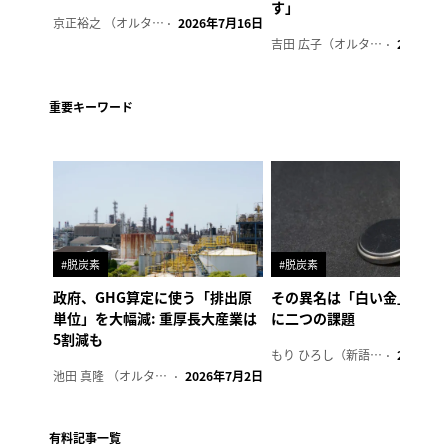
す」
京正裕之 （オルタナ副編集長）
2026年7月16日
吉田 広子（オルタナ輪番編集長）
2026年6
重要キーワード
#脱炭素
#脱炭素
政府、GHG算定に使う「排出原
その異名は「白い金」、リ
単位」を大幅減: 重厚長大産業は
に二つの課題
5割減も
もり ひろし（新語ウォッチャー）
2023年7
池田 真隆 （オルタナ輪番編集長）
2026年7月2日
有料記事一覧