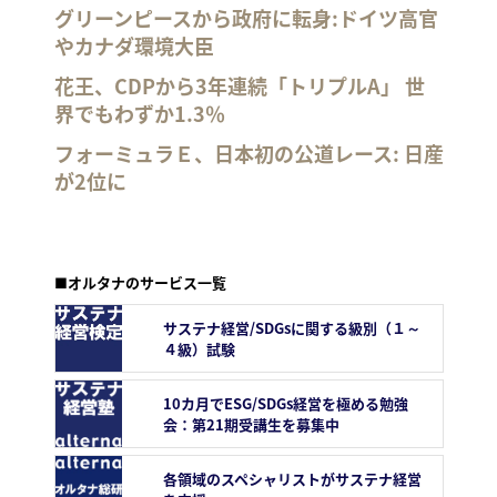
グリーンピースから政府に転身:ドイツ高官
やカナダ環境大臣
花王、CDPから3年連続「トリプルA」 世
界でもわずか1.3％
フォーミュラＥ、日本初の公道レース: 日産
が2位に
■オルタナのサービス一覧
サステナ経営/SDGsに関する級別（１～
４級）試験
10カ月でESG/SDGs経営を極める勉強
会：第21期受講生を募集中
各領域のスペシャリストがサステナ経営