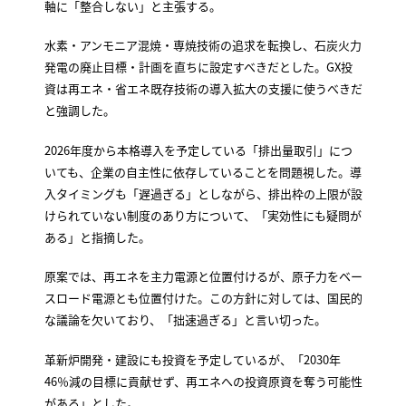
軸に「整合しない」と主張する。
水素・アンモニア混焼・専焼技術の追求を転換し、石炭火力
発電の廃止目標・計画を直ちに設定すべきだとした。GX投
資は再エネ・省エネ既存技術の導入拡大の支援に使うべきだ
と強調した。
2026年度から本格導入を予定している「排出量取引」につ
いても、企業の自主性に依存していることを問題視した。導
入タイミングも「遅過ぎる」としながら、排出枠の上限が設
けられていない制度のあり方について、「実効性にも疑問が
ある」と指摘した。
原案では、再エネを主力電源と位置付けるが、原子力をベー
スロード電源とも位置付けた。この方針に対しては、国民的
な議論を欠いており、「拙速過ぎる」と言い切った。
革新炉開発・建設にも投資を予定しているが、「2030年
46％減の目標に貢献せず、再エネへの投資原資を奪う可能性
がある」とした。