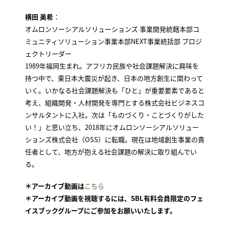
横田 美希
：
オムロンソーシアルソリューションズ 事業開発統轄本部コ
ミュニティソリューション事業本部NEXT事業統括部 プロジ
ェクトリーダー
1989年福岡生まれ。アフリカ民族や社会課題解決に興味を
持つ中で、東日本大震災が起き、日本の地方創生に関わって
いく。いかなる社会課題解決も「ひと」が重要要素であると
考え、組織開発・人材開発を専門とする株式会社ビジネスコ
ンサルタントに入社。次は「ものづくり・ことづくりがした
い！」と思い立ち、2018年にオムロンソーシアルソリュー
ションズ株式会社（OSS）に転職。現在は地域創生事業の責
任者として、地方が抱える社会課題の解決に取り組んでい
る。
＊アーカイブ動画は
こちら
＊アーカイブ動画を視聴するには、SBL有料会員限定のフェ
イスブックグループにご参加をお願いいたします。