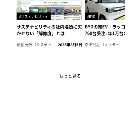
#サステナビリティ
#BYD
サステナビリティの社内浸透に欠
BYDの軽EV「ラッコ」、1
かせない「解像度」とは
760台受注: 年1万台の販売
安藤 光展（サステナビリティ・コンサルタント）
2026年8月6日
京正裕之 （オルタナ副編集長）
2026年
もっと見る