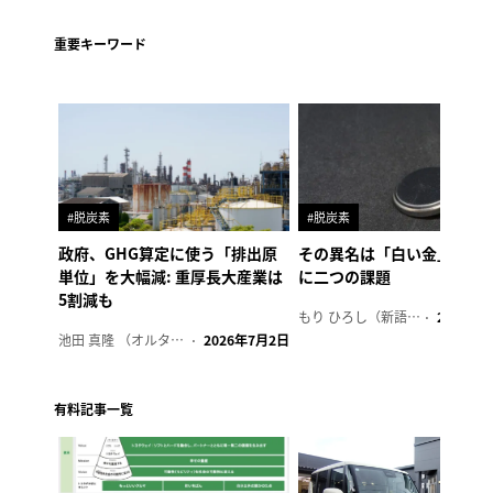
重要キーワード
#脱炭素
#脱炭素
政府、GHG算定に使う「排出原
その異名は「白い金」、リ
単位」を大幅減: 重厚長大産業は
に二つの課題
5割減も
もり ひろし（新語ウォッチャー）
2023年7
池田 真隆 （オルタナ輪番編集長）
2026年7月2日
有料記事一覧