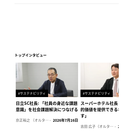
トップインタビュー
#サステナビリティ
#サステナビリティ
日立SC社長: 「社員の身近な課題
スーパーホテル社長「地域
意識」を社会課題解決につなげる
的価値を提供できるホテル
す」
京正裕之 （オルタナ副編集長）
2026年7月16日
吉田 広子（オルタナ輪番編集長）
2026年6