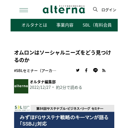
Skip
to
ログイン
content
検
オルタナとは
事業内容
SBL（有料会員向けサ
索
オムロンはソーシャルニーズをどう見つけ
るのか
#SBLセミナー（アーカイブ動画）
オルタナ編集部
2022/12/27
約2分で読める