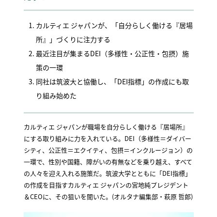
カルティエ ジャパンが、「自分らしく働ける『居場
所』」づくりに注力する
最近注目が集まるDEI（多様性・公正性・包摂）施
策の一環
同社は筑波大と協働し、「DEI指標」の作成にも取
り組み始めた
カルティエ ジャパンが職場を自分らしく働ける『居場所』
にする取り組みに力を入れている。DEI（多様性＝ダイバー
シティ、公正性＝エクイティ、包摂＝インクルージョン）の
一環で、性別や国籍、障がいの有無などを乗り越え、すべて
の人々を迎え入れる施策だ。筑波大学とともに「DEI指標」
の作成を目指すカルティエ ジャパンの宮地純プレジデント
＆CEOに、その狙いを聞いた。(オルタナ編集部・萩原 哲郎)