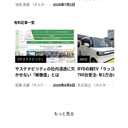
池田 真隆 （オルタナ輪番編集長）
2026年7月2日
有料記事一覧
#サステナビリティ
#BYD
サステナビリティの社内浸透に欠
BYDの軽EV「ラッコ」、1
かせない「解像度」とは
760台受注: 年1万台の販売
安藤 光展（サステナビリティ・コンサルタント）
2026年8月6日
京正裕之 （オルタナ副編集長）
2026年
もっと見る