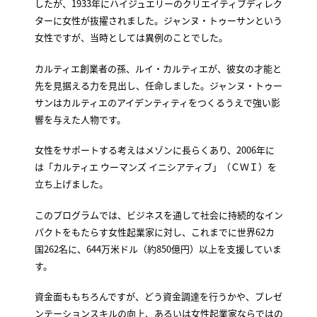
したが、1933年にハイジュエリーのクリエイティブディレク
ターに女性が抜擢されました。ジャンヌ・トゥーサンという
女性ですが、当時としては異例のことでした。
カルティエ創業者の孫、ルイ・カルティエが、彼女の才能と
先を見据える力を見出し、任命しました。ジャンヌ・トゥー
サンはカルティエのアイデンティティをつくるうえで強い影
響を与えた人物です。
女性をサポートする考えはメゾンに長らくあり、2006年に
は「カルティエ ウーマンズ イニシアティブ」（ＣＷＩ）を
立ち上げました。
このプログラムでは、ビジネスを通して社会に持続的なイン
パクトをもたらす女性起業家に対し、これまでに世界62カ
国262名に、644万米ドル（約850億円）以上を支援していま
す。
資金面ももちろんですが、どう資金調達を行うかや、プレゼ
ンテーションスキルの向上、あるいは女性起業家ならではの