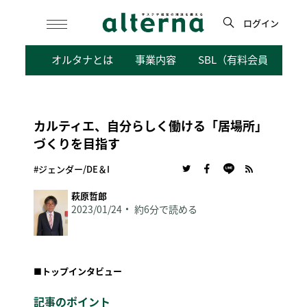
Skip
to
ログイン
content
検
オルタナとは
事業内容
SBL（有料会員向けサ
索
カルティエ、自分らしく働ける「居場所」
づくりを目指す
#ジェンダー/DE＆I
萩原哲郎
2023/01/24
約6分で読める
■
トップインタビュー
記事のポイント