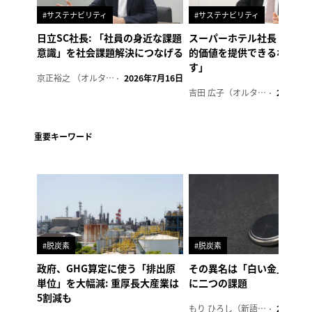
#サステナビリティ
#サステナビリティ
日立SC社長: 「社員の身近な課題
スーパーホテル社長「地域
意識」を社会課題解決につなげる
的価値を提供できるホテル
す」
京正裕之 （オルタナ副編集長）
2026年7月16日
吉田 広子（オルタナ輪番編集長）
2026年6
重要キーワード
#脱炭素
#脱炭素
政府、GHG算定に使う「排出原
その異名は「白い金」、リ
単位」を大幅減: 重厚長大産業は
に二つの課題
5割減も
もり ひろし（新語ウォッチャー）
2023年7