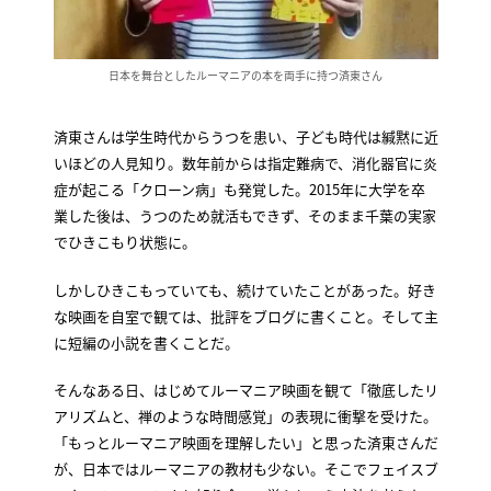
日本を舞台としたルーマニアの本を両手に持つ済東さん
済東さんは学生時代からうつを患い、子ども時代は緘黙に近
いほどの人見知り。数年前からは指定難病で、消化器官に炎
症が起こる「クローン病」も発覚した。2015年に大学を卒
業した後は、うつのため就活もできず、そのまま千葉の実家
でひきこもり状態に。
しかしひきこもっていても、続けていたことがあった。好き
な映画を自室で観ては、批評をブログに書くこと。そして主
に短編の小説を書くことだ。
そんなある日、はじめてルーマニア映画を観て「徹底したリ
アリズムと、禅のような時間感覚」の表現に衝撃を受けた。
「もっとルーマニア映画を理解したい」と思った済東さんだ
が、日本ではルーマニアの教材も少ない。そこでフェイスブ