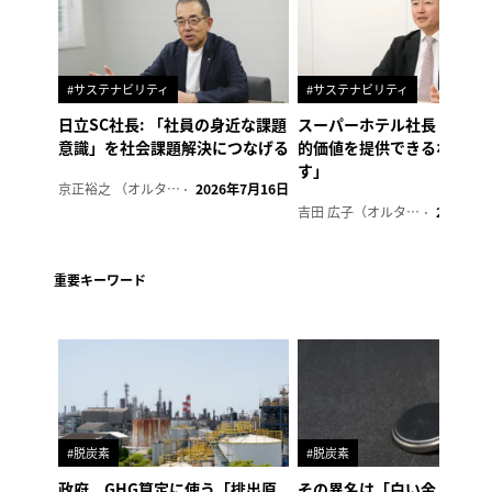
#サステナビリティ
#サステナビリティ
日立SC社長: 「社員の身近な課題
スーパーホテル社長「地域
意識」を社会課題解決につなげる
的価値を提供できるホテル
す」
京正裕之 （オルタナ副編集長）
2026年7月16日
吉田 広子（オルタナ輪番編集長）
2026年6
重要キーワード
#脱炭素
#脱炭素
政府、GHG算定に使う「排出原
その異名は「白い金」、リ