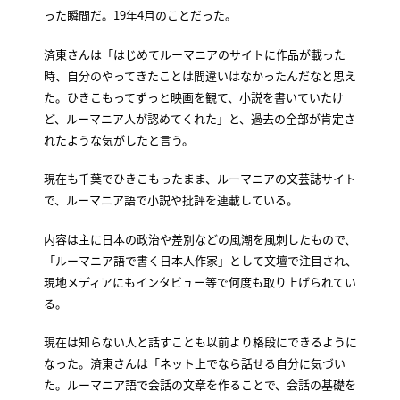
った瞬間だ。19年4月のことだった。
済東さんは「はじめてルーマニアのサイトに作品が載った
時、自分のやってきたことは間違いはなかったんだなと思え
た。ひきこもってずっと映画を観て、小説を書いていたけ
ど、ルーマニア人が認めてくれた」と、過去の全部が肯定さ
れたような気がしたと言う。
現在も千葉でひきこもったまま、ルーマニアの文芸誌サイト
で、ルーマニア語で小説や批評を連載している。
内容は主に日本の政治や差別などの風潮を風刺したもので、
「ルーマニア語で書く日本人作家」として文壇で注目され、
現地メディアにもインタビュー等で何度も取り上げられてい
る。
現在は知らない人と話すことも以前より格段にできるように
なった。済東さんは「ネット上でなら話せる自分に気づい
た。ルーマニア語で会話の文章を作ることで、会話の基礎を