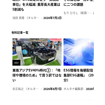
単位」を大幅減: 重厚長大産業は
に二つの課題
5割減も
もり ひろし（新語ウォッチャー）
2023年7
池田 真隆 （オルタナ輪番編集長）
2026年7月2日
有料記事一覧
#EV
東南アジアEV40%時代②：「地
ESG情報を毎朝配信「オル
球や環境のため」で買う訳ではな
集部ESG速報」（2026年8
い
分）
京正裕之 （オルタナ副編集長）
2026年8月7日
オルタナ編集部
2026年8月7日