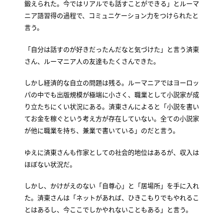
鍛えられた。今ではリアルでも話すことができる」とルーマ
ニア語習得の過程で、コミュニケーション力をつけられたと
言う。
「自分は話すのが好きだったんだなと気づけた」と言う済東
さん、ルーマニア人の友達もたくさんできた。
しかし経済的な自立の問題は残る。ルーマニアではヨーロッ
パの中でも出版規模が極端に小さく、職業として小説家が成
り立たちにくい状況にある。済東さんによると「小説を書い
てお金を稼ぐという考え方が存在していない。全ての小説家
が他に職業を持ち、兼業で書いている」のだと言う。
ゆえに済東さんも作家としての社会的地位はあるが、収入は
ほぼない状況だ。
しかし、かけがえのない「自尊心」と「居場所」を手に入れ
た。済東さんは「ネットがあれば、ひきこもりでもやれるこ
とはあるし、今ここでしかやれないこともある」と言う。