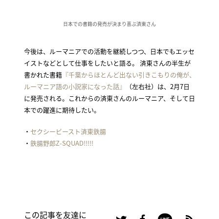
日本での書籍の発売が決まり喜ぶ済東さん
今後は、ルーマニアでの活動を継続しつつ、日本でもエッセ
イストなどとして仕事をしたいと語る。 済東さんの半生が
書かれた書籍
『千葉からほとんど出ない引きこもりの俺が、
ルーマニア語の小説家になった話』
（左右社）は、2月7日
に発売される。これからの済東さんのルーマニア、そして日
本での躍進に期待したい。
・
セクシービースト済東鉄腸
・
鉄腸野郎Z-SQUAD!!!!!
この記事を友達に