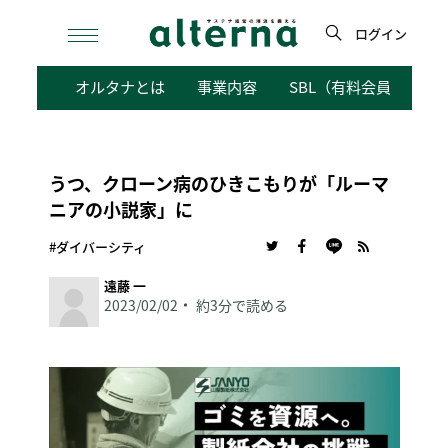
Skip
to
ログイン
content
検
オルタナとは
事業内容
SBL（有料会員向けサ
索
うつ、クローン病のひきこもりが「ルーマ
ニアの小説家」に
#ダイバーシティ
遠藤 一
2023/02/02
約3分で読める