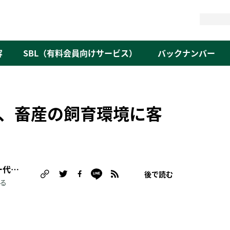
検
索
容
SBL（有料会員向けサービス）
バックナンバー
、畜産の飼育環境に客
岡田 千尋（NPO法人アニマルライツセンター代表理事/オルタナ客員論説委員）
後で読む
る