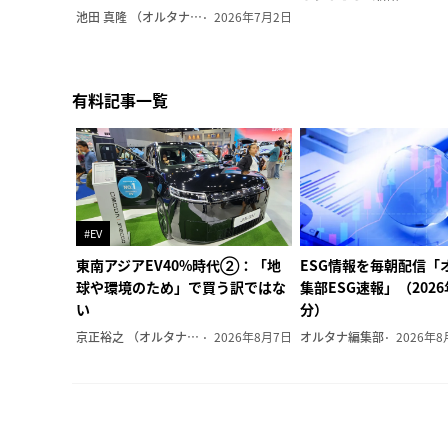
池田 真隆 （オルタナ輪番編集長）
2026年7月2日
有料記事一覧
#EV
東南アジアEV40%時代②：「地
ESG情報を毎朝配信「
球や環境のため」で買う訳ではな
集部ESG速報」（202
い
分）
京正裕之 （オルタナ副編集長）
2026年8月7日
オルタナ編集部
2026年8