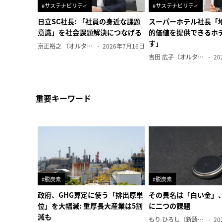
#サステナビリティ
#サステナビリティ
日立SC社長: 「社員の身近な課題
スーパーホテル社長「
意識」を社会課題解決につなげる
的価値を提供できるホ
す」
京正裕之 （オルタナ副編集長）
2026年7月16日
吉田 広子（オルタナ輪番編集長）
20
重要キーワード
#脱炭素
#脱炭素
政府、GHG算定に使う「排出原単
その異名は「白い金」
位」を大幅減: 重厚長大産業は5割
に二つの課題
減も
もり ひろし（新語ウォッチャー）
20