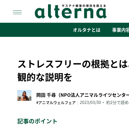
Skip
to
content
オルタナ
「サステナ経営」の潮流を捉える
オルタナとは
事業内
ストレスフリーの根拠とは
観的な説明を
|
2023/03/30
約2分で読め
#アニマルウェルフェア
記事のポイント