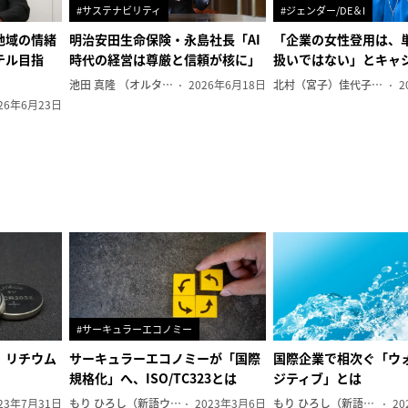
#サステナビリティ
#ジェンダー/DE＆I
地域の情緒
明治安田生命保険・永島社長「AI
「企業の女性登用は、
テル目指
時代の経営は尊厳と信頼が核に」
扱いではない」とキャ
池田 真隆 （オルタナ輪番編集長）
2026年6月18日
北村（宮子）佳代子（オルタナ輪番編集長）
2
26年6月23日
#サーキュラーエコノミー
、リチウム
サーキュラーエコノミーが「国際
国際企業で相次ぐ「ウ
規格化」へ、ISO/TC323とは
ジティブ」とは
23年7月31日
もり ひろし（新語ウォッチャー）
2023年3月6日
もり ひろし（新語ウォッチャー）
20