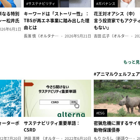
#サステナビリティ
#ガバナンス
単なる特別
キーワードは「ストーリー性」：
花王対オアシス（中）
シー松井氏
TBSが再エネ事業に踏み出した理
言う投資家でもアクテ
由とは
もない」
026年6月1日
長濱 慎（オルタナ副編集長）
2026年5月21日
吉田 広子（オルタナ輪番編集長）
20
もっと見
#アニマルウェルフェア
#ESG
ォーターポ
サステナビリティ重要単語：
密猟危機に瀕するサイ
CSRD
動物保護債券
22年7月20日
池田 真隆 （オルタナ輪番編集長）
2022年6月10日
もり ひろし（新語ウォッチャー）
2