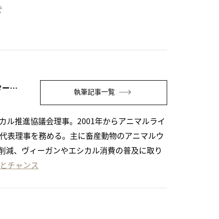
ぐ
岡田 千尋（NPO法人アニマルライツセンター代表理事/オルタナ客員論説委員）
執筆記事一覧
カル推進協議会理事。2001年からアニマルライ
ら代表理事を務める。主に畜産動物のアニマルウ
削減、ヴィーガンやエシカル消費の普及に取り
とチャンス