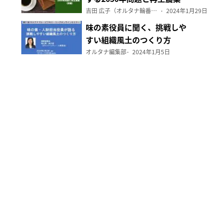
（前編）
吉田 広子（オルタナ輪番編集長）
2024年1月29日
味の素役員に聞く、挑戦しや
すい組織風土のつくり方
オルタナ編集部
2024年1月5日