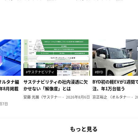
#サステナビリティ
#BYD
オルタナ編
サステナビリティの社内浸透に欠
BYD初の軽EVが1週間で
6年8月掲載
かせない「解像度」とは
注、年1万台狙う
安藤 光展（サステナビリティ・コンサルタント）
2026年8月6日
京正裕之 （オルタナ副編集長）
2
月7日
もっと見る