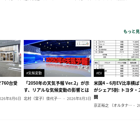
もっと見
#気候変動
#EV
760台受
「2050年の天気予報 Ver.2」が示
米国4－6月EV比率横
す、リアルな気候変動の影響とは
がシェア5割: トヨタ
闘
026年8月6日
北村（宮子）佳代子（オルタナ輪番編集長）
2026年8月3日
京正裕之 （オルタナ副編集長）
2