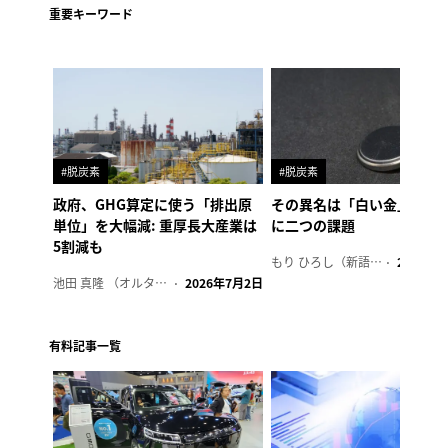
重要キーワード
#脱炭素
#脱炭素
政府、GHG算定に使う「排出原
その異名は「白い金」、リ
単位」を大幅減: 重厚長大産業は
に二つの課題
5割減も
もり ひろし（新語ウォッチャー）
2023年7
池田 真隆 （オルタナ輪番編集長）
2026年7月2日
有料記事一覧