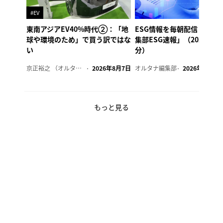
#EV
東南アジアEV40%時代②：「地
ESG情報を毎朝配信「オル
球や環境のため」で買う訳ではな
集部ESG速報」（2026年8
い
分）
京正裕之 （オルタナ副編集長）
2026年8月7日
オルタナ編集部
2026年8月7日
もっと見る