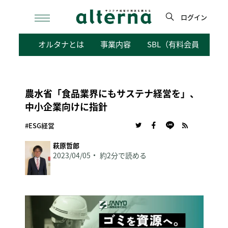
Skip
to
ログイン
content
検
オルタナとは
事業内容
SBL（有料会員向けサ
索
農水省「食品業界にもサステナ経営を」、
中小企業向けに指針
#ESG経営
萩原哲郎
2023/04/05
約2分で読める