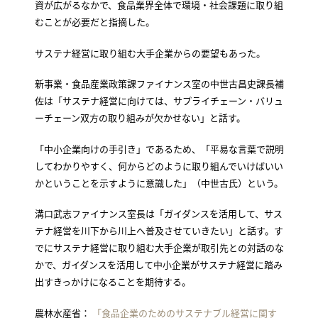
資が広がるなかで、食品業界全体で環境・社会課題に取り組
むことが必要だと指摘した。
サステナ経営に取り組む大手企業からの要望もあった。
新事業・食品産業政策課ファイナンス室の中世古昌史課長補
佐は「サステナ経営に向けては、サプライチェーン・バリュ
ーチェーン双方の取り組みが欠かせない」と話す。
「中小企業向けの手引き」であるため、「平易な言葉で説明
してわかりやすく、何からどのように取り組んでいけばいい
かということを示すように意識した」（中世古氏）という。
溝口武志ファイナンス室長は「ガイダンスを活用して、サス
テナ経営を川下から川上へ普及させていきたい」と話す。す
でにサステナ経営に取り組む大手企業が取引先との対話のな
かで、ガイダンスを活用して中小企業がサステナ経営に踏み
出すきっかけになることを期待する。
農林水産省：
「食品企業のためのサステナブル経営に関す