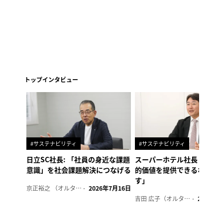
トップインタビュー
#サステナビリティ
#サステナビリティ
日立SC社長: 「社員の身近な課題
スーパーホテル社長「地域
意識」を社会課題解決につなげる
的価値を提供できるホテル
す」
京正裕之 （オルタナ副編集長）
2026年7月16日
吉田 広子（オルタナ輪番編集長）
2026年6