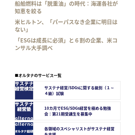
船舶燃料は「脱重油」の時代：海運各社が
知恵を絞る
米ヒルトン、「パーパスなき企業に明日は
ない」
「ESGは成長に必須」と６割の企業、米コ
ンサル大手調べ
■オルタナのサービス一覧
サステナ経営/SDGsに関する級別（１～
４級）試験
10カ月でESG/SDGs経営を極める勉強
会：第21期受講生を募集中
各領域のスペシャリストがサステナ経営
を支援