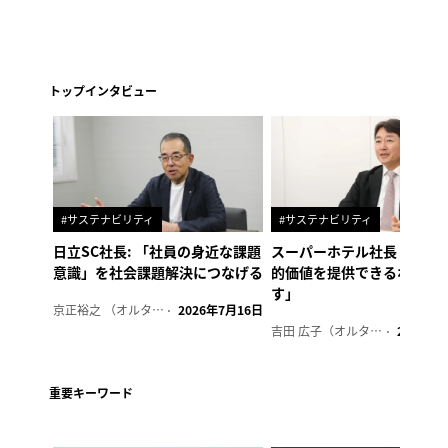
トップインタビュー
#サステナビリティ
#サステナビリティ
日立SC社長: 「社員の身近な課題
スーパーホテル社長「地域
意識」を社会課題解決につなげる
的価値を提供できるホテル
す」
京正裕之 （オルタナ副編集長）
2026年7月16日
吉田 広子（オルタナ輪番編集長）
2026年6
重要キーワード