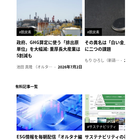
#脱炭素
#脱炭素
政府、GHG算定に使う「排出原
その異名は「白い金」、リ
単位」を大幅減: 重厚長大産業は
に二つの課題
5割減も
もり ひろし（新語ウォッチャー）
2023年7
池田 真隆 （オルタナ輪番編集長）
2026年7月2日
有料記事一覧
#サステナビリティ
ESG情報を毎朝配信「オルタナ編
サステナビリティの社内浸