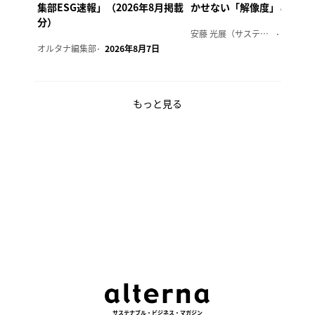
集部ESG速報」（2026年8月掲載
かせない「解像度」とは
分）
安藤 光展（サステナビリティ・コンサルタント）
2026年
オルタナ編集部
2026年8月7日
もっと見る
サステナブル・ビジネス・マガジン