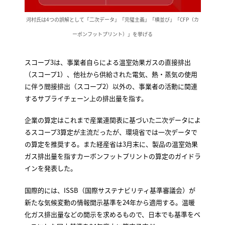
河村氏は4つの誤解として「二次データ」「完璧主義」「横並び」「CFP（カ
ーボンフットプリント）」を挙げる
スコープ3は、事業者自らによる温室効果ガスの直接排出
（スコープ1）、他社から供給された電気、熱・蒸気の使用
に伴う間接排出（スコープ2）以外の、事業者の活動に関連
するサプライチェーン上の排出量を指す。
企業の算定はこれまで産業連関表に基づいた二次データによ
るスコープ3算定が主流だったが、環境省では一次データで
の算定を推奨する。また経産省は3月末に、製品の温室効果
ガス排出量を指すカーボンフットプリントの算定のガイドラ
インを発表した。
国際的には、ISSB（国際サステナビリティ基準審議会）が
新たな気候変動の情報開示基準を24年から適用する。温暖
化ガス排出量などの開示を求めるもので、日本でも基準をベ