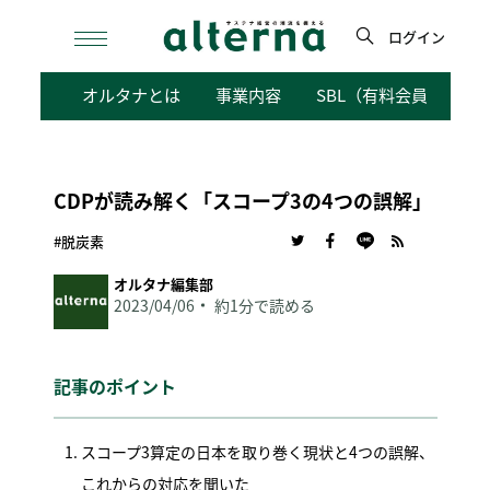
Skip
to
ログイン
content
検
オルタナとは
事業内容
SBL（有料会員向けサ
索
CDPが読み解く「スコープ3の4つの誤解」
#脱炭素
オルタナ編集部
2023/04/06
約1分で読める
記事のポイント
スコープ3算定の日本を取り巻く現状と4つの誤解、
これからの対応を聞いた