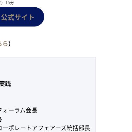
）15分
 公式サイト
ちら
）
と実践
フォーラム会長
略
コーポレートアフェアーズ統括部長