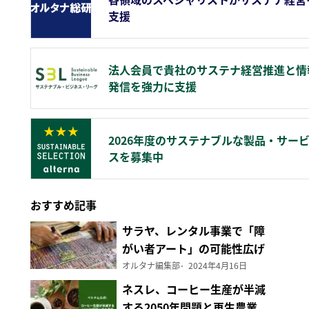
支援
法人会員で貴社のサステナ経営推進と情
発信を強力に支援
2026年度のサステナブルな製品・サー
スを募集中
おすすめ記事
サラヤ、レンタル事業で「障
がい者アート」の可能性広げ
る
オルタナ編集部
2024年4月16日
ネスレ、コーヒー生産が半減
する2050年問題と再生農業