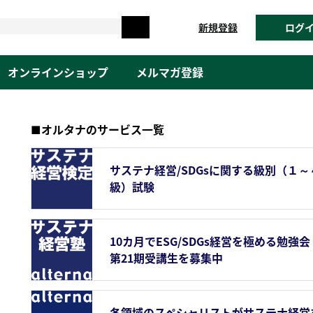
新規登録
ログ
オンラインショップ
メルマガ登録
■オルタナのサービス一覧
サステナ経営/SDGsに関する級別（１～
級）試験
10カ月でESG/SDGs経営を極める勉強会
第21期受講生を募集中
各領域のスペシャリストがサステナ経営