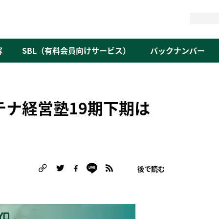
検
索
容
SBL（有料会員向けサービス）
バックナンバー
ステナ経営塾19期下期は
後で読む