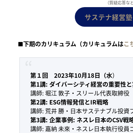
（質疑応答など
サステナ経営塾
■下期のカリキュラム（カリキュラムは
こ
第１回 2023年10月18日（水
）
第1講: ダイバーシティ経営の重要性
講師: 堀江 敦子・スリール代表取締役
第2講: ESG情報発信とIR戦略
講師: 荒井 勝・日本サステナブル投資
第3講: 企業事例: ネスレ日本のCSV戦
講師: 嘉納 未來・ネスレ日本執行役員