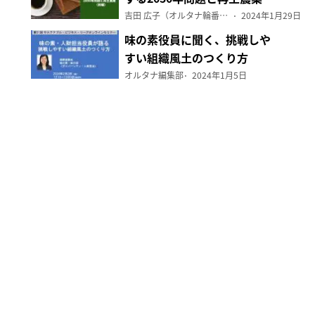
（前編）
吉田 広子（オルタナ輪番編集長）
2024年1月29日
味の素役員に聞く、挑戦しや
すい組織風土のつくり方
オルタナ編集部
2024年1月5日