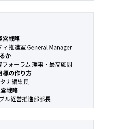
経営戦略
室 General Manager
するか
資フォーラム 理事・最高顧問
期目標の作り方
ルタナ編集長
経営戦略
テナブル経営推進部部長