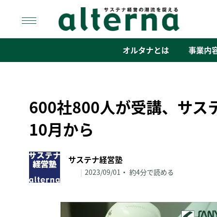
Skip
to
content
オルタナ
「サステナ経営」の潮流を捉える
オルタナとは
事業内
600社800人が受講、サ
10月から
サステナ経営塾
|
2023/09/01
約4分で読める