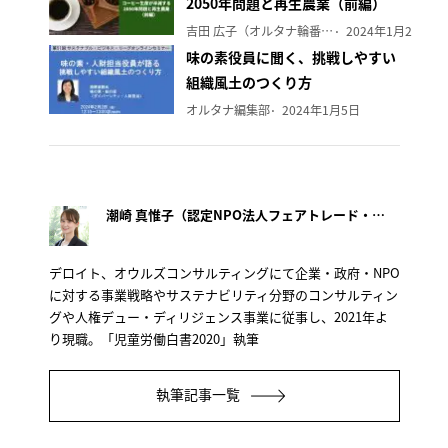
2050年問題と再生農業（前編）
吉田 広子（オルタナ輪番編集長）
2024年1月29日
味の素役員に聞く、挑戦しやすい
組織風土のつくり方
オルタナ編集部
2024年1月5日
潮崎 真惟子（認定NPO法人フェアトレード・ラベル・ジャパン事務局長）
デロイト、オウルズコンサルティングにて企業・政府・NPO
に対する事業戦略やサステナビリティ分野のコンサルティン
グや人権デュー・ディリジェンス事業に従事し、2021年よ
り現職。「児童労働白書2020」執筆
執筆記事一覧