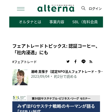
Skip
to
ログイン
content
検
オルタナとは
事業内容
SBL（有料会員向けサ
索
フェアトレードトピックス: 認証コーヒー、
「社内浸透」にも
#フェアトレード
潮崎 真惟子（認定NPO法人フェアトレード・ラベル・ジャパン事務局長）
2023/09/04
約2分で読める