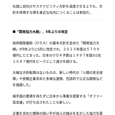
社員に自社のサステナビリティ方針を浸透させる上でも、方
針を体現する場を身近な社内につくることは有効だ。
■
「開発協力大綱」、8年ぶりの改定
政府開発援助（ＯＤＡ）の基本方針を定めた「開発協力大
綱」が8年ぶりに6月に改定され、２０２３年度は５７０９
億円にとどまった。日本のＯＤＡ予算は１９９７年度の1兆
１６８７億円をピークとして減少を続ける。
大幅な方針転換はないものの、新しい時代の「人間の安全保
障」や民間企業含めた多様な連携、包括的で公正な開発など
を強調した。
相手国の要請を待たずに日本から事業を提案する「オファー
型支援」が打ち出されたことも新しい。
企業を含めた開発の担い手が自らの強みを生かした協力を提