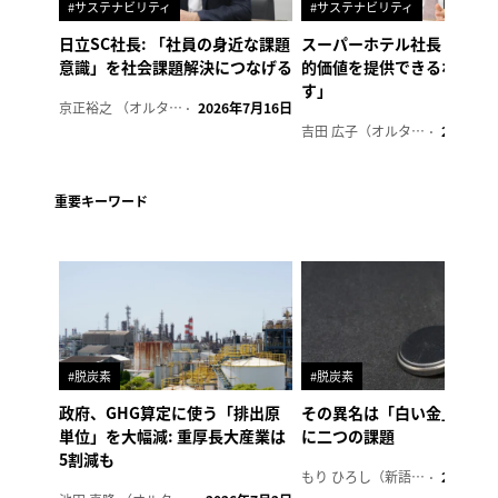
#サステナビリティ
#サステナビリティ
日立SC社長: 「社員の身近な課題
スーパーホテル社長「地域
意識」を社会課題解決につなげる
的価値を提供できるホテル
す」
京正裕之 （オルタナ副編集長）
2026年7月16日
吉田 広子（オルタナ輪番編集長）
2026年6
重要キーワード
#脱炭素
#脱炭素
政府、GHG算定に使う「排出原
その異名は「白い金」、リ
単位」を大幅減: 重厚長大産業は
に二つの課題
5割減も
もり ひろし（新語ウォッチャー）
2023年7