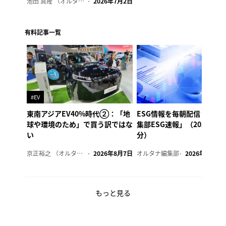
池田 真隆 （オルタナ輪番編集長）
2026年7月2日
有料記事一覧
#EV
東南アジアEV40%時代②：「地
ESG情報を毎朝配信「オル
球や環境のため」で買う訳ではな
集部ESG速報」（2026年8
い
分）
京正裕之 （オルタナ副編集長）
2026年8月7日
オルタナ編集部
2026年8月7日
もっと見る