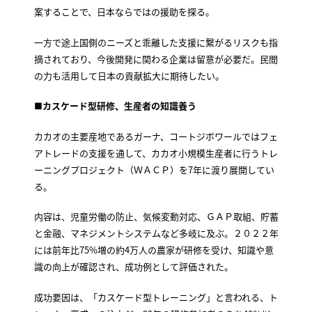
案することで、日本ならではの援助を探る。
一方で途上国側のニーズと乖離した支援に繋がるリスクも指
摘されており、今後開発に関わる企業は留意が必要だ。民間
の力も活用して日本の貢献拡大に期待したい。
■
カスケード型研修、生産者の知識養う
カカオの主要産地であるガーナ、コートジボワールではフェ
アトレードの支援を通して、カカオ小規模生産者に行うトレ
ーニングプロジェクト（ＷＡＣＰ）を7年に渡り展開してい
る。
内容は、児童労働の防止、気候変動対応、ＧＡＰ取組、貯蓄
と金融、マネジメントシステムなど多岐に及ぶ。２０２２年
には前年比75%増の約4万人の農家が研修を受け、知識や意
識の向上が確認され、成功例として評価された。
成功要因は、「カスケード型トレーニング」と言われる、ト