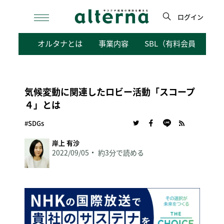
Skip
to
ログイン
content
検
オルタナとは
事業内容
SBL（有料会員向けサ
索
気候変動に関連したロビー活動「スコープ
４」とは
#SDGs
岸上 有沙
2022/09/05
約3分で読める