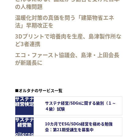
の人権問題
温暖化対策の真価を問う「建築物省エネ
法」早期改正を
3Dプリントで培養肉を生産、島津製作所な
ど3者連携
エコ・ファースト協議会、島津・上田会長
が新議長に
■オルタナのサービス一覧
サステナ経営/SDGsに関する級別（１～
４級）試験
10カ月でESG/SDGs経営を極める勉強
会：第21期受講生を募集中