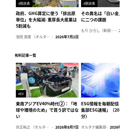
#脱炭素
#脱炭素
政府、GHG算定に使う「排出原
その異名は「白い金」、リ
単位」を大幅減: 重厚長大産業は
に二つの課題
5割減も
もり ひろし（新語ウォッチャー）
2023年7
池田 真隆 （オルタナ輪番編集長）
2026年7月2日
有料記事一覧
#EV
東南アジアEV40%時代②：「地
ESG情報を毎朝配信「オル
球や環境のため」で買う訳ではな
集部ESG速報」（2026年8
い
分）
京正裕之 （オルタナ副編集長）
2026年8月7日
オルタナ編集部
2026年8月7日