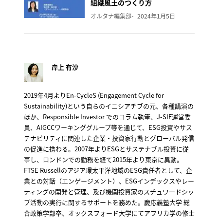
組織風土のつくり方
オルタナ編集部
2024年1月5日
岸上 有沙
2019年4月よりEn-CycleS (Engagement Cycle for
Sustainability)という自らのイニシアチブの元、各種講演の
ほか、Responsible Investor でのコラム執筆、J-SIF運営委
員、AIGCCワーキンググループ等を通じて、ESG投資やサス
テナビリティに関連した企業・投資家行動とグローバル発信
の促進に携わる。2007年よりESGとサステナブル投資に従
事し、ロンドンでの勤務を経て2015年より東京に異動。
FTSE Russellのアジア環太平洋地域のESG責任者として、企
業との対話（エンゲージメント）、ESGインデックスやレー
ティングの開発と管理、及び機関投資家のスチュワードシッ
プ活動の実行に関するサポートを務めた。慶応義塾大学 総
合政策学部卒、オックスフォード大学にてアフリカ学の修士