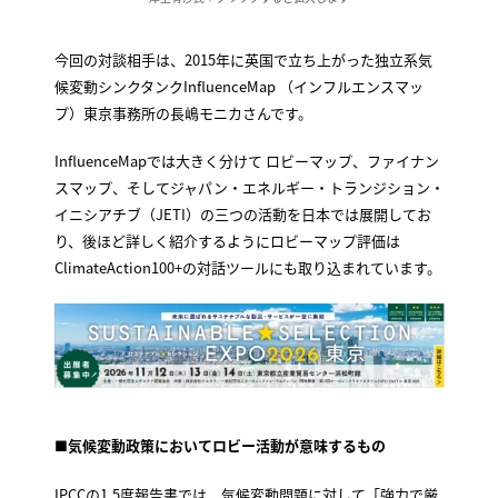
今回の対談相手は、2015年に英国で立ち上がった独立系気
候変動シンクタンクInfluenceMap （インフルエンスマッ
プ）東京事務所の長嶋モニカさんです。
InfluenceMapでは大きく分けて ロビーマップ、ファイナン
スマップ、そしてジャパン・エネルギー・トランジション・
イニシアチブ（JETI）の三つの活動を日本では展開してお
り、後ほど詳しく紹介するようにロビーマップ評価は
ClimateAction100+の対話ツールにも取り込まれています。
■
気候変動政策においてロビー活動が意味するもの
IPCCの1.5度報告書では、気候変動問題に対して「強力で厳