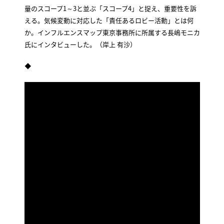
量のスコープ1～3と並ぶ「スコープ4」と捉え、重要性を訴
える。気候変動に対応した「責任あるロビー活動」とは何
か。インフルエンスマップ東京事務所に所属する長嶋モニカ
氏にインタビューした。（岸上 有沙）
◆