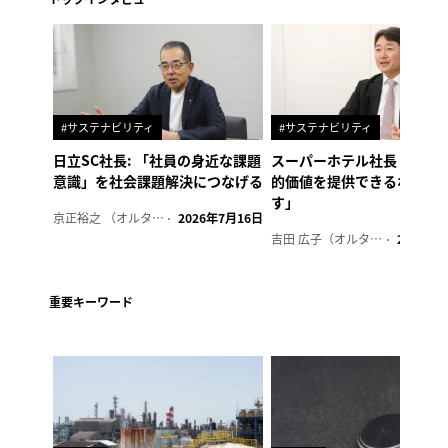
#サステナビリティ
#サステナビリティ
日立SC社長: 「社員の身近な課題
スーパーホテル社長「地域
意識」を社会課題解決につなげる
的価値を提供できるホテル
す」
京正裕之 （オルタナ副編集長）
2026年7月16日
吉田 広子（オルタナ輪番編集長）
2026年6
重要キーワード