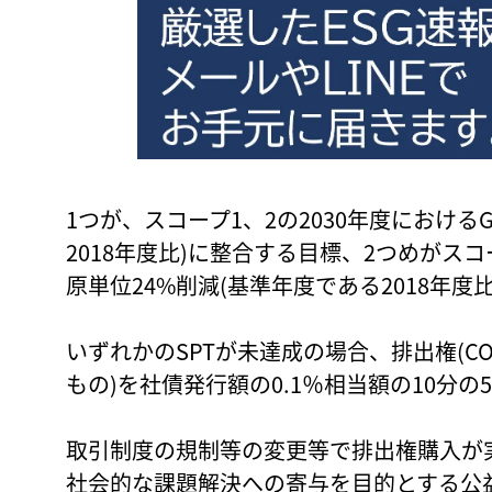
1つが、スコープ1、2の2030年度における
2018年度比)に整合する目標、2つめがスコ
原単位24%削減(基準年度である2018年度
いずれかのSPTが未達成の場合、排出権(
もの)を社債発行額の0.1％相当額の10分の
取引制度の規制等の変更等で排出権購入が
社会的な課題解決への寄与を目的とする公