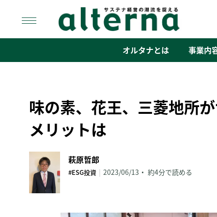
Skip
to
content
オルタナ
「サステナ経営」の潮流を捉える
オルタナとは
事業内
味の素、花王、三菱地所が
メリットは
萩原哲郎
|
2023/06/13
約4分で読める
#ESG投資