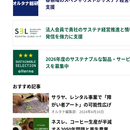
支援
法人会員で貴社のサステナ経営推進と情
発信を強力に支援
2026年度のサステナブルな製品・サー
スを募集中
おすすめ記事
サラヤ、レンタル事業で「障
がい者アート」の可能性広げ
る
オルタナ編集部
2024年4月16日
ネスレ、コーヒー生産が半減
する2050年問題と再生農業