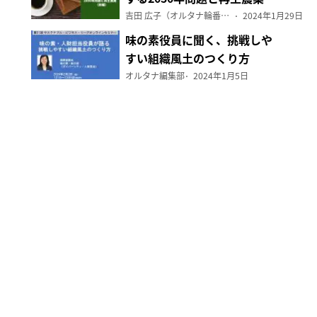
（前編）
吉田 広子（オルタナ輪番編集長）
2024年1月29日
味の素役員に聞く、挑戦しや
すい組織風土のつくり方
オルタナ編集部
2024年1月5日