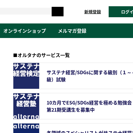
新規登録
ログ
オンラインショップ
メルマガ登録
■オルタナのサービス一覧
サステナ経営/SDGsに関する級別（１～
級）試験
10カ月でESG/SDGs経営を極める勉強会
第21期受講生を募集中
各領域のスペシャリストがサステナ経営