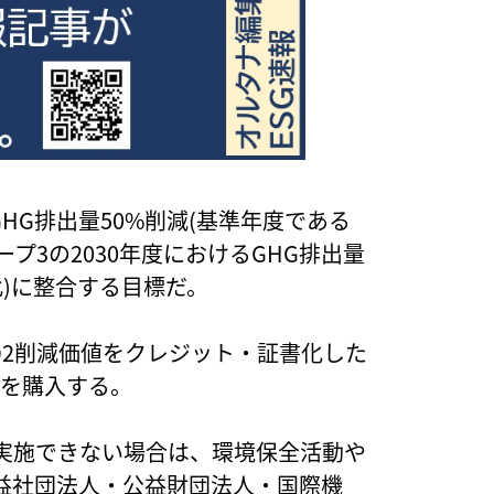
GHG排出量50%削減(基準年度である
ープ3の2030年度におけるGHG排出量
比)に整合する目標だ。
CO2削減価値をクレジット・証書化した
5を購入する。
実施できない場合は、環境保全活動や
益社団法人・公益財団法人・国際機