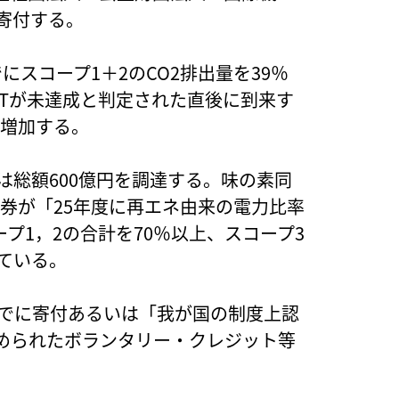
寄付する。
でにスコープ1＋2のCO2排出量を39％
PTが未達成と判定された直後に到来す
％増加する。
は総額600億円を調達する。味の素同
年債券が「25年度に再エネ由来の電力比率
ープ1，2の合計を70％以上、スコープ3
している。
までに寄付あるいは「我が国の制度上認
められたボランタリー・クレジット等