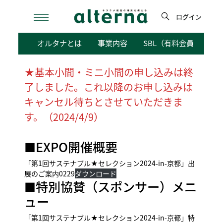
Skip
to
ログイン
content
検
オルタナとは
事業内容
SBL（有料会員向けサ
索
★基本小間・ミニ小間の申し込みは終
了しました。これ以降のお申し込みは
キャンセル待ちとさせていただきま
す。（2024/4/9）
■EXPO開催概要
「第1回サステナブル★セレクション2024-in-京都」出
展のご案内0229
ダウンロード
■特別協賛（スポンサー）メニ
ュー
「第1回サステナブル★セレクション2024-in-京都」特