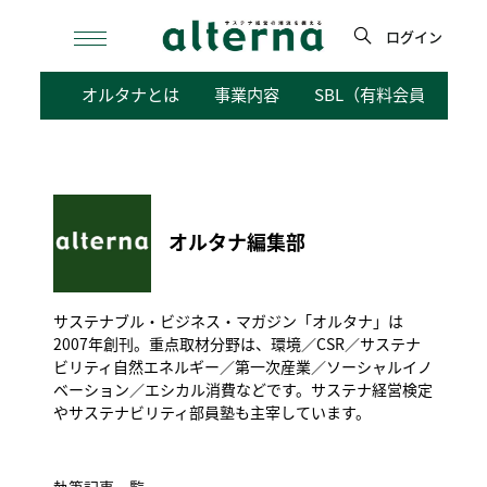
Skip
to
ログイン
content
検
オルタナとは
事業内容
SBL（有料会員向けサ
索
オルタナ編集部
サステナブル・ビジネス・マガジン「オルタナ」は
2007年創刊。重点取材分野は、環境／CSR／サステナ
ビリティ自然エネルギー／第一次産業／ソーシャルイノ
ベーション／エシカル消費などです。サステナ経営検定
やサステナビリティ部員塾も主宰しています。