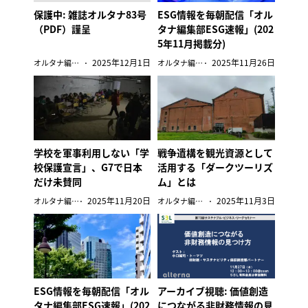
保護中: 雑誌オルタナ83号
ESG情報を毎朝配信「オル
（PDF）謹呈
タナ編集部ESG速報」(202
5年11月掲載分)
2025年12月1日
2025年11月26日
オルタナ編集部
オルタナ編集部
学校を軍事利用しない「学
戦争遺構を観光資源として
校保護宣言」、G7で日本
活用する「ダークツーリズ
だけ未賛同
ム」とは
2025年11月20日
2025年11月3日
オルタナ編集部
オルタナ編集部
ESG情報を毎朝配信「オル
アーカイブ視聴: 価値創造
タナ編集部ESG速報」(202
につながる非財務情報の見