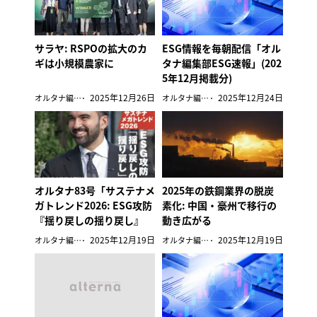
サラヤ: RSPOの拡大のカ
ESG情報を毎朝配信「オル
ギは小規模農家に
タナ編集部ESG速報」(202
5年12月掲載分)
2025年12月26日
2025年12月24日
オルタナ編集部
オルタナ編集部
オルタナ83号「サステナメ
2025年の鉄鋼業界の脱炭
ガトレンド2026: ESG攻防
素化: 中国・豪州で移行の
『揺り戻しの揺り戻し』
動き広がる
へ」（12月26日発売）
2025年12月19日
2025年12月19日
オルタナ編集部
オルタナ編集部