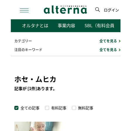
Skip
to
ログイン
content
検
オルタナとは
事業内容
SBL（有料会員向けサ
索
カテゴリー
全てを見る
注目のキーワード
全てを見る
ホセ・ムヒカ
記事が [1件]あります。
全ての記事
有料記事
無料記事