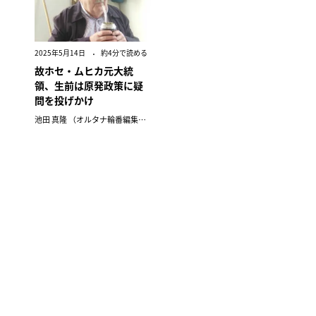
2025年5月14日
約4分で読める
故ホセ・ムヒカ元大統
領、生前は原発政策に疑
問を投げかけ
池田 真隆 （オルタナ輪番編集長）