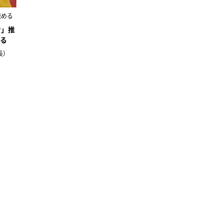
読める
で」推
る
長）