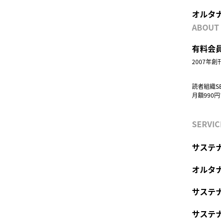
オルタ
ABOUT
有料会員
2007年
読者組織S
月額990
SERVIC
サステナ
オルタ
サステ
サステ