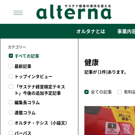
Skip
to
content
オルタナ
「サステナ経営」の潮流を捉える
オルタナとは
事業内
カテゴリー
すべての記事
健康
最新記事
記事が [1件]あります。
トップインタビュー
「サステナ経営検定テキス
全ての記事
有料
ト」今後の追加予定記事
編集長コラム
連載コラム
オルタナ・テシス（小論文）
パーパス