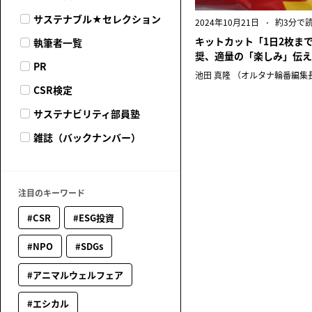
サステナブル★セレクション
2024年10月21日
約3分で
キットカット「1日2枚ま
執筆者一覧
奨、適量の「楽しみ」伝え
PR
池田 真隆 （オルタナ輪番編集
CSR検定
サステナビリティ部員塾
雑誌（バックナンバー）
注目のキーワード
#CSR
#ESG投資
#NPO
#SDGs
#アニマルウェルフェア
#エシカル