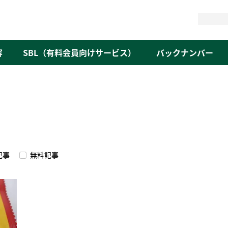
検
索
容
SBL（有料会員向けサービス）
バックナンバー
記事
無料記事