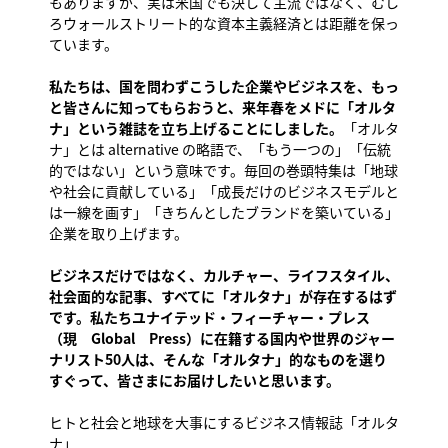
もありますが、実は米国でも決して主流ではなく、むし
ろウォールストリート的な資本主義経済とは距離を保っ
ています。
私たちは、国を問わずこうした企業やビジネスを、もっ
と皆さんに知ってもらおうと、来年春をメドに「オルタ
ナ」という雑誌を立ち上げることにしました。
「オルタ
ナ」とは alternative の略語で、「もう一つの」「伝統
的ではない」という意味です。毎回の巻頭特集は「地球
や社会に貢献している」「成長だけのビジネスモデルと
は一線を画す」「きちんとしたブランドを築いている」
企業を取り上げます。
ビジネスだけではなく、カルチャー、ライフスタイル、
社会面的な記事、すべてに「オルタナ」が存在するはず
です。私たちユナイテッド・フィーチャー・プレス
（現 Global Press）に在籍する国内や世界のジャー
ナリスト50人は、そんな「オルタナ」的なものを選り
すぐって、皆さまにお届けしたいと思います。
ヒトと社会と地球を大事にするビジネス情報誌「オルタ
ナ」