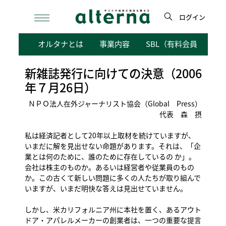
Skip
to
ログイン
content
検
オルタナとは
事業内容
SBL（有料会員向けサ
索
新雑誌発行に向けての決意（2006
年７月26日）
ＮＰＯ法人在外ジャーナリスト協会（Global Press）
代表 森 摂
私は経済記者として20年以上取材を続けていますが、
いまだに解を見出せない命題があります。それは、「企
業とは何のために、誰のために存在しているの か」。
会社は株主のものか。あるいは経営者や従業員のもの
か。この古くて新しい問題に多くの人たちが取り組んで
いますが、いまだ明快な答えは見出せていません。
しかし、米カリフォルニア州に本社を置く、あるアウト
ドア・アパレルメーカーの創業者は、一つの重要な提言