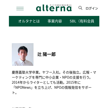
Skip
to
ログイン
content
検
オルタナとは
事業内容
SBL（有料会員向けサ
索
辻 陽一郎
慶應義塾大学卒業。ヤフー入社。その後独立。広報・マ
ーケティングを専門に中小企業・NPOの支援を行う。
2014年からライターとしても活動。2015年に
「NPONews」を立ち上げ、NPOの情報発信をサポー
ト。