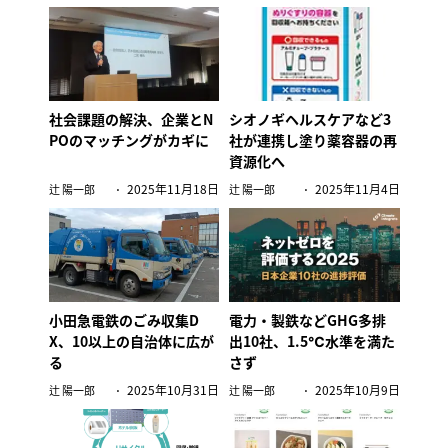
社会課題の解決、企業とN
シオノギヘルスケアなど3
POのマッチングがカギに
社が連携し塗り薬容器の再
資源化へ
2025年11月18日
2025年11月4日
辻 陽一郎
辻 陽一郎
小田急電鉄のごみ収集D
電力・製鉄などGHG多排
X、10以上の自治体に広が
出10社、1.5℃水準を満た
る
さず
2025年10月31日
2025年10月9日
辻 陽一郎
辻 陽一郎