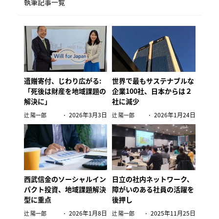
執筆記事一覧
遺贈寄付、じわり広がる:
世界で最もサステナブルな
「死後は財産を地域課題の
企業100社、日本からは２
解決に」
社に減少
2026年3月3日
2026年1月24日
辻 陽一郎
辻 陽一郎
西武信金のソーシャルイン
日立の社内ネットワーク、
パクト投資、地域課題解決
障がいのある社員の活躍を
型に重点
後押し
2026年1月8日
2025年11月25日
辻 陽一郎
辻 陽一郎