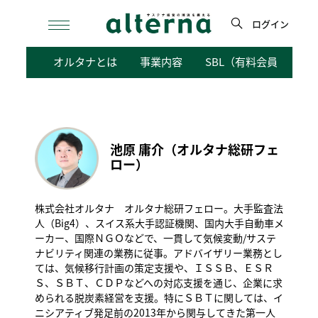
Skip
to
ログイン
content
検
オルタナとは
事業内容
SBL（有料会員向けサ
索
池原 庸介（オルタナ総研フェ
ロー）
株式会社オルタナ オルタナ総研フェロー。大手監査法
人（Big4）、スイス系大手認証機関、国内大手自動車メ
ーカー、国際ＮＧＯなどで、一貫して気候変動/サステ
ナビリティ関連の業務に従事。アドバイザリー業務とし
ては、気候移行計画の策定支援や、ＩＳＳＢ、ＥＳＲ
Ｓ、ＳＢＴ、ＣＤＰなどへの対応支援を通じ、企業に求
められる脱炭素経営を支援。特にＳＢＴに関しては、イ
ニシアティブ発足前の2013年から関与してきた第一人