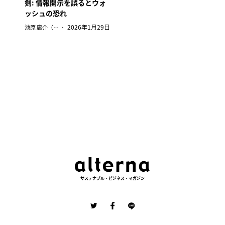
剣: 情報開示を誤るとウォ
ッシュの恐れ
2026年1月29日
池原 庸介（オルタナ総研フェロー）
サステナブル・ビジネス・マガジン