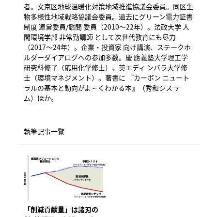
者。文京区地球温暖化対策地域推進協議会委員。同区生
物多様性地域戦略協議会委員。過去にグリーン電力証書
制度 運営委員/諮問 委員（2010〜22年）。法政大学 人
間環境学部 非常勤講師 として次世代教育にも尽力
（2017〜24年）。企業・投資家 向け講演、ステークホ
ルダーダイアログへの参加多数。慶 應義塾大学理工学
研究科修了（応用化学修士）、英エディ ンバラ大学修
士（環境マネジメント）。著書に 『カーボン ニュート
ラルの基本と動向がよ～くわかる本』（秀和シス テ
ム）ほか。
執筆記事一覧
「削減貢献量」は諸刃の