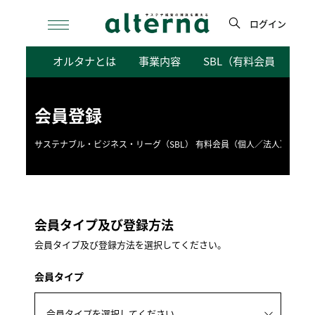
Skip
to
ログイン
content
検
オルタナとは
事業内容
SBL（有料会員向けサ
索
会員登録
サステナブル・ビジネス・リーグ（SBL） 有料会員（個人／法人）のメリ
会員タイプ及び登録方法
会員タイプ及び登録方法を選択してください。
会員タイプ
会員タイプを選択してください