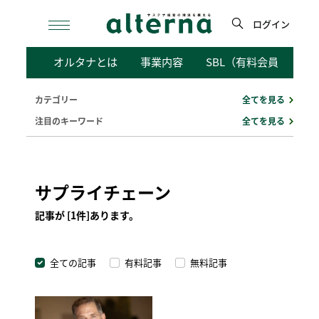
Skip
to
ログイン
content
検
オルタナとは
事業内容
SBL（有料会員向けサ
索
カテゴリー
全てを見る
注目のキーワード
全てを見る
サプライチェーン
記事が [1件]あります。
全ての記事
有料記事
無料記事