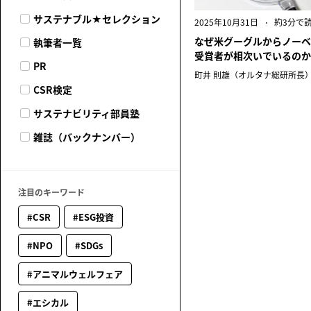
サステナブル★セレクション
2025年10月31日
約3分で
なぜ米グーグルからノーベ
執筆者一覧
受賞者が相次いでいるのか
PR
町井 則雄（オルタナ総研所長
CSR検定
サステナビリティ部員塾
雑誌（バックナンバー）
注目のキーワード
#CSR
#ESG投資
#NPO
#SDGs
#アニマルウェルフェア
#エシカル