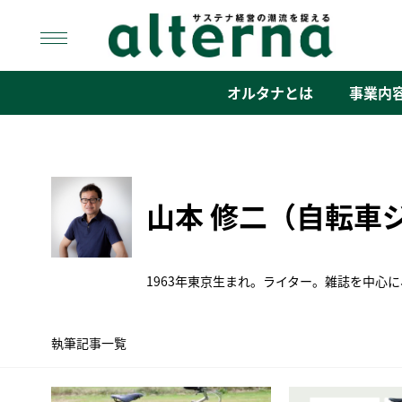
Skip
to
content
オルタナ
「サステナ経営」の潮流を捉える
オルタナとは
事業内
山本 修二（自転車
1963年東京生まれ。ライター。雑誌を中
執筆記事一覧