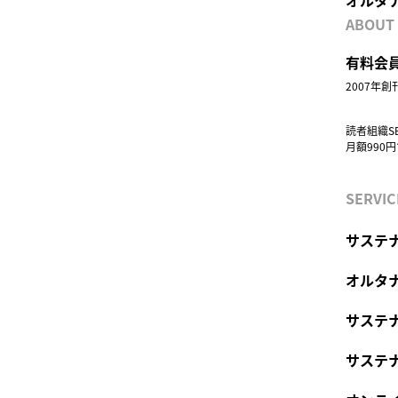
ABOUT
有料会員
2007年
読者組織S
月額990
SERVIC
サステナ
オルタ
サステ
サステ