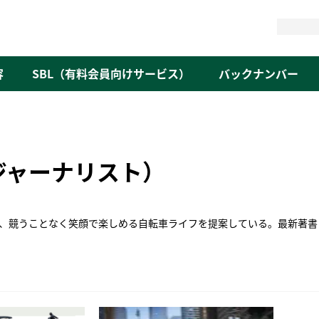
検
索
容
SBL（有料会員向けサービス）
バックナンバー
ジャーナリスト）
心に、競うことなく笑顔で楽しめる自転車ライフを提案している。最新著