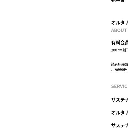
オルタ
ABOUT
有料会員
2007年
読者組織S
月額990
SERVIC
サステナ
オルタ
サステ