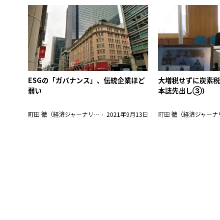
ESGの「ガバナンス」、伝統企業ほど
大増税せずに炭素
弱い
本誌先出し③）
町田 徹（経済ジャーナリスト/オルタナ論説委員）
2021年9月13日