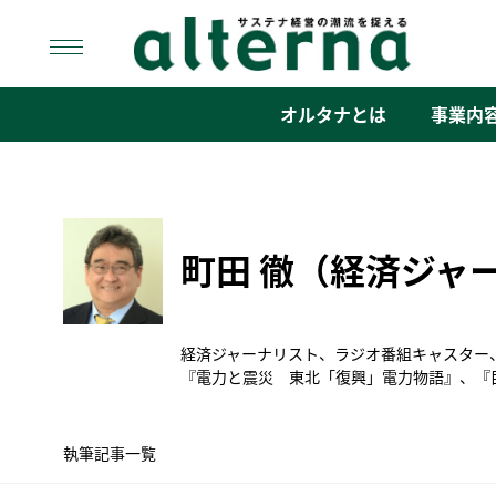
Skip
to
content
オルタナ
「サステナ経営」の潮流を捉える
オルタナとは
事業内
町田 徹（経済ジャ
経済ジャーナリスト、ラジオ番組キャスター、
『電力と震災 東北「復興」電力物語』、『巨
執筆記事一覧