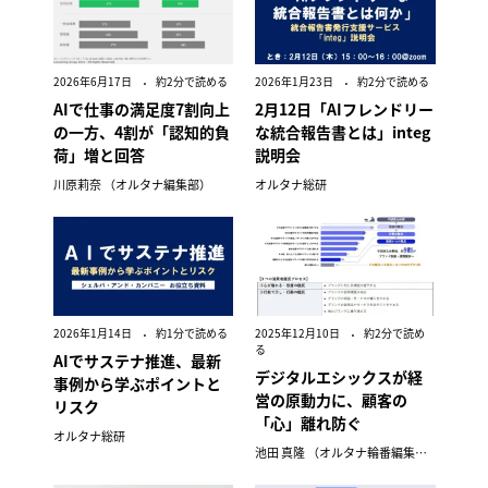
2026年6月17日
約2分で読める
2026年1月23日
約2分で読める
AIで仕事の満足度7割向上
2月12日「AIフレンドリー
の一方、4割が「認知的負
な統合報告書とは」integ
荷」増と回答
説明会
川原莉奈 （オルタナ編集部）
オルタナ総研
2026年1月14日
約1分で読める
2025年12月10日
約2分で読め
る
AIでサステナ推進、最新
デジタルエシックスが経
事例から学ぶポイントと
営の原動力に、顧客の
リスク
「心」離れ防ぐ
オルタナ総研
池田 真隆 （オルタナ輪番編集長）