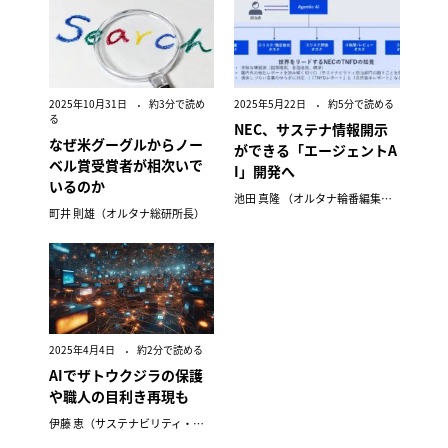
2025年10月31日
約3分で読め
2025年5月22日
約5分で読める
る
NEC、サステナ情報開示
なぜ米グーグルからノー
ができる「エージェントA
ベル賞受賞者が相次いで
I」開発へ
いるのか
池田 真隆 （オルタナ輪番編集長）
町井 則雄（オルタナ総研所長）
2025年4月4日
約2分で読める
AIでザトウクジラの保護
や職人の目利き再現も
伊藤 恵（サステナビリティ・プランナー）