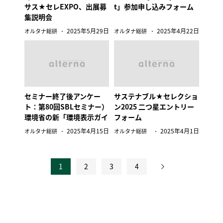
サス★セレEXPO、出展募
t」参加申し込みフォーム
集説明会
2025年5月29日
2025年4月22日
オルタナ総研
オルタナ総研
セミナー終了後アンケー
サステナブル★セレクショ
ト：第80回SBLセミナー）
ン2025 二つ星エントリー
環境省の新「環境表示ガイ
フォーム
ドライン」、Gウォッシュ
2025年4月15日
2025年4月1日
オルタナ総研
オルタナ総研
回避の５ポイント
1
2
3
4
投
稿
の
ペ