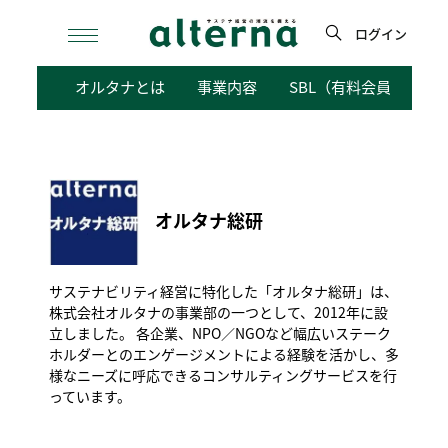
Skip
to
ログイン
content
検
オルタナとは
事業内容
SBL（有料会員向けサ
索
オルタナ総研
サステナビリティ経営に特化した「
オルタナ総研
」は、
株式会社オルタナの事業部の一つとして、2012年に設
立しました。 各企業、NPO／NGOなど幅広いステーク
ホルダーとのエンゲージメントによる経験を活かし、多
様なニーズに呼応できるコンサルティングサービスを行
っています。