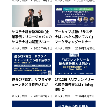
2026年6月9日
2026年6月9日
オルタナ総研
オルタナ総研
取締役/創刊編集長 森摂 講
義
サステナ経営塾2026: [企
アーカイブ視聴:「サステ
業事例：リコージャパンの
ナはいったん置いておく」
サステナ社内浸透]リコー
マーケティングセミナー
ジャパン 経営企画本部ES
2026年6月9日
2026年3月30日
オルタナ総研
オルタナ総研
GセンターESG推進部部長
新井繁邦氏 講義
迫るCFP算定、サプライチ
2月12日「AIフレンドリー
ェーンをどう巻き込むか
な統合報告書とは」integ
説明会
2026年2月2日
2026年1月23日
オルタナ総研
オルタナ総研