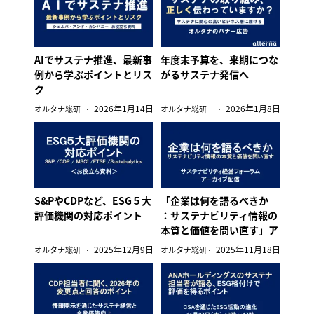
AIでサステナ推進、最新事
年度末予算を、来期につな
例から学ぶポイントとリス
がるサステナ発信へ
ク
2026年1月14日
2026年1月8日
オルタナ総研
オルタナ総研
S&PやCDPなど、ESG５大
「企業は何を語るべきか
評価機関の対応ポイント
：サステナビリティ情報の
本質と価値を問い直す」ア
ーカイブ配信
2025年12月9日
2025年11月18日
オルタナ総研
オルタナ総研