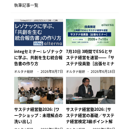
執筆記事一覧
integセミナー: レゾナック
7月10日 3時間でESGとサ
に学ぶ、共創を生む統合報
ステナ経営を速習――「サ
告書の作り方
ステナ役員塾［出張セミナ
ー］」無料オンライン説明
2026年8月7日
2026年6月18日
オルタナ総研
オルタナ総研
会
サステナ経営塾2026: [ワ
サステナ経営塾2026: [サ
ークショップ：未理解点の
ステナ経営の基礎／サステ
洗い出し]
ナ経営検定3級ポイント解
説] 株式会社オルタナ 代表