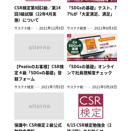
CSR検定第8回2級／第14
「SDGsの基礎」テスト、7
回3級試験（22年4月実
7％が「大変満足、満足」
施）について
2021年12月9日
2021年8月3日
サステナ経営検定
サステナ経営検定
【Peatixのお客様】CSR検
「SDGsの基礎」オンライ
定４級「SDGsの基礎」登
ンで社員理解度チェック
録フォーム
2021年7月5日
2021年5月28日
サステナ経営検定
サステナ経営検定
保護中: CSR検定２級公式
6/15 CSR検定勉強会（2