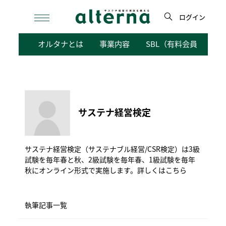
Skip
to
ログイン
content
検
オルタナとは
事業内容
SBL（有料会員向けサ
索
サステナ経営検定
サステナ経営検定（サステナブル経営/CSR検定）は3級
試験を毎年春と秋、2級試験を毎年春、1級試験を毎年
秋にオンライン形式で実施します。
詳しくはこちら
執筆記事一覧