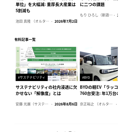
単位」を大幅減: 重厚長大産業は
に二つの課題
5割減も
もり ひろし（新語ウォッチャー）
2023年7
池田 真隆 （オルタナ輪番編集長）
2026年7月2日
有料記事一覧
#サステナビリティ
#BYD
サステナビリティの社内浸透に欠
BYDの軽EV「ラッコ」、1
かせない「解像度」とは
760台受注: 年1万台の販売
安藤 光展（サステナビリティ・コンサルタント）
2026年8月6日
京正裕之 （オルタナ副編集長）
2026年