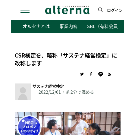
Skip
to
ログイン
content
検
オルタナとは
事業内容
SBL（有料会員向けサ
索
CSR検定を、略称「サステナ経営検定」に
改称します
サステナ経営検定
2022/12/01
約2分で読める