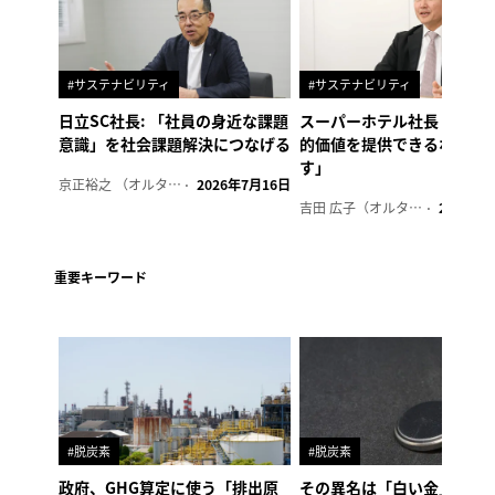
#サステナビリティ
#サステナビリティ
日立SC社長: 「社員の身近な課題
スーパーホテル社長「地域
意識」を社会課題解決につなげる
的価値を提供できるホテル
す」
京正裕之 （オルタナ副編集長）
2026年7月16日
吉田 広子（オルタナ輪番編集長）
2026年6
重要キーワード
#脱炭素
#脱炭素
政府、GHG算定に使う「排出原
その異名は「白い金」、リ