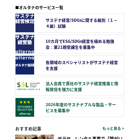
■オルタナのサービス一覧
サステナ経営/SDGsに関する級別（１～
４級）試験
10カ月でESG/SDGs経営を極める勉強
会：第21期受講生を募集中
各領域のスペシャリストがサステナ経営
を支援
法人会員で貴社のサステナ経営推進と情
報発信を強力に支援
2026年度のサステナブルな製品・サー
ビスを募集中
おすすめ記事
もっと見る >
サラヤ、レンタル事業で「障がい