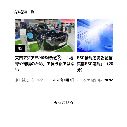
有料記事一覧
#EV
東南アジアEV40%時代②：「地
ESG情報を毎朝配信「オル
球や環境のため」で買う訳ではな
集部ESG速報」（2026年8
い
分）
京正裕之 （オルタナ副編集長）
2026年8月7日
オルタナ編集部
2026年8月7日
もっと見る