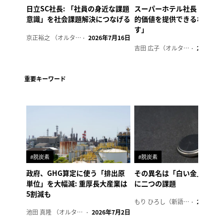
日立SC社長: 「社員の身近な課題
スーパーホテル社長「地域
意識」を社会課題解決につなげる
的価値を提供できるホテル
す」
京正裕之 （オルタナ副編集長）
2026年7月16日
吉田 広子（オルタナ輪番編集長）
2026年6
重要キーワード
#脱炭素
#脱炭素
政府、GHG算定に使う「排出原
その異名は「白い金」、リ
単位」を大幅減: 重厚長大産業は
に二つの課題
5割減も
もり ひろし（新語ウォッチャー）
2023年7
池田 真隆 （オルタナ輪番編集長）
2026年7月2日