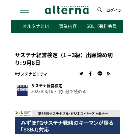
Skip
to
ログイン
content
検
オルタナとは
事業内容
SBL（有料会員向けサ
索
サステナ経営検定（1～3級）出願締め切
り: 9月8日
#サステナビリティ
サステナ経営検定
2023/08/16
約1分で読める