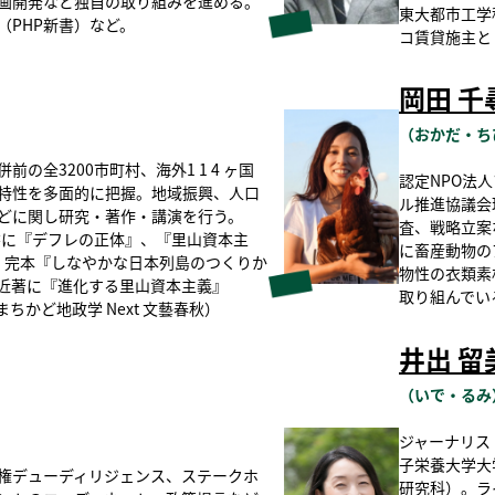
画開発など独自の取り組みを進める。
東大都市工学
（PHP新書）など。
コ賃貸施主と
岡田 千
（おかだ・ち
の全3200市町村、海外1 1 4 ヶ国
認定NPO法
特性を多面的に把握。地域振興、人口
ル推進協議会
どに関し研究・著作・講演を行う。
査、戦略立案
著書に『デフレの正体』、『里山資本主
に畜産動物の
）、完本『しなやかな日本列島のつくりか
物性の衣類素
近著に『進化する里山資本主義』
取り組んでい
 世界まちかど地政学 Next 文藝春秋）
井出 留
（
いで・るみ
ジャーナリス
子栄養大学大
権デューディリジェンス、ステークホ
研究科）。ラ