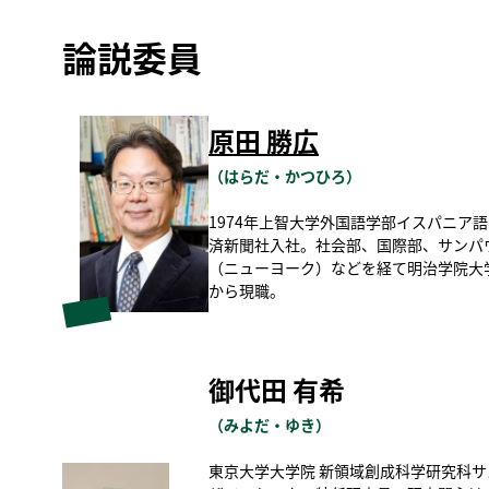
論説委員
原田 勝広
（はらだ・かつひろ）
1974年上智大学外国語学部イスパニア
済新聞社入社。社会部、国際部、サンパ
（ニューヨーク）などを経て明治学院大学
から現職。
御代田 有希
（みよだ・ゆき）
東京大学大学院 新領域創成科学研究科