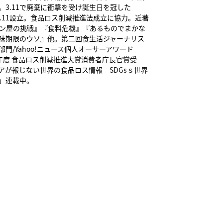
。3.11で廃棄に衝撃を受け誕生日を冠した
ce3.11設立。食品ロス削減推進法成立に協力。近著
ン屋の挑戦』『食料危機』『あるものでまかな
味期限のウソ』他。第二回食生活ジャーナリス
門/Yahoo!ニュース個人オーサーアワード
和二年度 食品ロス削減推進大賞消費者庁長官賞受
アが報じない世界の食品ロス情報 SDGsｓ世界
」連載中。