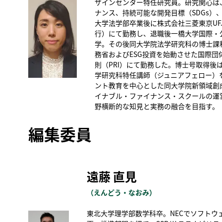
ザインセンター特任研究員。研究関心は
ナンス、持続可能な開発目標（SDGs）、
大学法学部卒業後に株式会社三菱東京UFJ
行）にて勤務し、退職後一橋大学国際・
学。その後同大学院法学研究科の博士課
務省およびESG投資を始動させた国際団
則（PRI）にて勤務した。博士号取得後
学研究科特任講師（ジュニアフェロー）
ント教育を中心とした同大学院新領域創
イナブル・ファイナンス・スクールの運
野横断的な知見と実務の融合を目指す。
編集委員
遠藤 直見
（えんどう・なおみ）
東北大学理学部数学科卒。NECでソフトウ