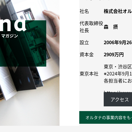
社名
株式会社オル
代表取締役
森 摂
社長
設立
2006年9月2
資本金
2909万円
東京・渋谷区
東京本社
※2024年
各担当者にお
https://www.
アクセス
オルタナの事業内容をも