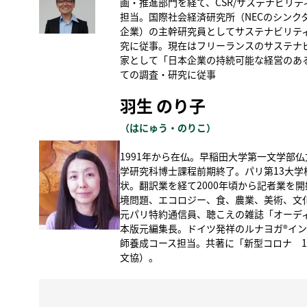
画・推進部門を経て、CSR/サステナビリ
担当。国際社会経済研究所（NECのシンク
企業）の主幹研究員としてサステナビリテ
究に従事。現在はフリーランスのサステナ
家として「日本企業の持続可能な経営のあ
ての調査・研究に従事
羽生 のり子
（はにゅう・のりこ）
1991年から在仏。早稲田大学第一文学部
学研究科博士課程前期終了。パリ第13大学
状。翻訳業を経て2000年頃から記者業を
境問題、エコロジー、食、農業、美術、文
元パリ特約通信員、聴こえの雑誌「オーデ
本版元編集長。ドイツ発祥のルナヨガ®イ
師養成コース担当。共著に「新型コロナ 1
文協）。