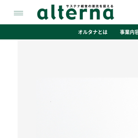
Skip
to
content
オルタナ
「サステナ経営」の潮流を捉える
オルタナとは
事業内