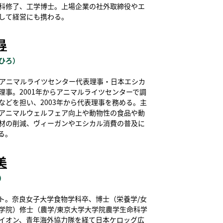
科修了、工学博士。上場企業の社外取締役やエ
して経営にも携わる。
尋
ひろ）
人アニマルライツセンター代表理事・日本エシカ
理事。2001年からアニマルライツセンターで調
などを担い、2003年から代表理事を務める。主
アニマルウェルフェア向上や動物性の食品や動
材の削減、ヴィーガンやエシカル消費の普及に
る。
美
）
ト。奈良女子大学食物学科卒、博士（栄養学/女
学院）修士（農学/東京大学大学院農学生命科学
イオン、青年海外協力隊を経て日本ケロッグ広