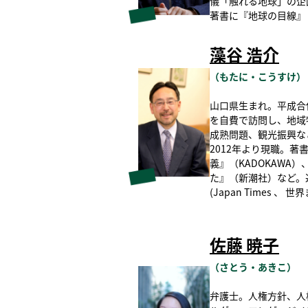
儀「触れる地球」の企
著書に『地球の目線』
藻谷 浩介
（もたに・こうすけ）
山口県生まれ。平成合併前
を自費で訪問し、地域
成熟問題、観光振興な
2012年より現職。
義』（KADOKAWA
た』（新潮社）など。
(Japan Times 、
佐藤 暁子
（さとう・あきこ）
弁護士。人権方針、人