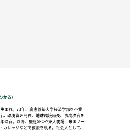
ひかる）
東京生まれ。73年、慶應義塾大学経済学部を卒業
庁。環境管理局長、地球環境局長、事務次官を
11年退官。以降、慶應SFCや東大駒場、米国ノー
・カレッジなどで教鞭を執る。社会人として、