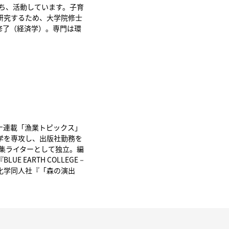
もち、活動しています。子育
研究するため、大学院修士
程修了（経済学）。専門は環
ナ連載「漁業トピックス」
学を専攻し、出版社勤務を
編集ライターとして独立。編
E EARTH COLLEGE－
化学同人社『「森の演出