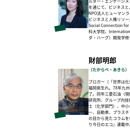
ルダー・エンゲージメ
を通じて、ビジネスと
NPO法人ヒューマン
ビジネスと人権リソー
Social Connectio
科大学院、International
ダ・ハーグ）開発学修
財部明郎
（
たからべ・あきら
）
ブロガー（「世界は化
福岡県生れ。78年九
了。同年三菱石油（現
研究所、グループ内技
士（化学部門）、中小
ー、自動車、プラスチ
の目から見たコラムを
り今日のエコ』連載中