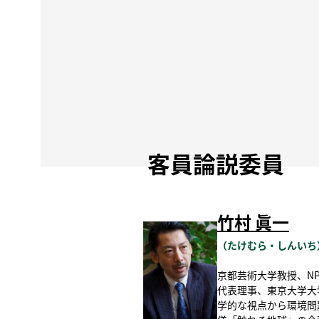
客員論説委員
竹村 眞一
（たけむら・しんいち
京都芸術大学教授、NPO法人E
代表理事、東京大学大
学的な視点から環境問