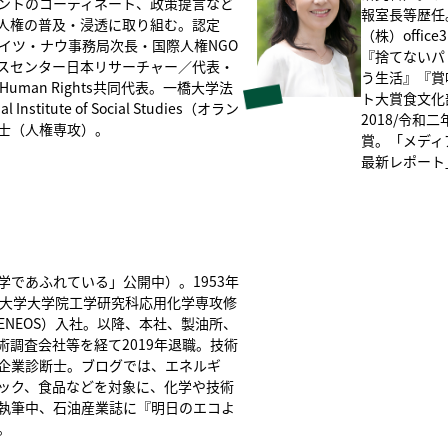
ントのコーディネート、政策提言など
報室長等歴任
人権の普及・浸透に取り組む。認定
（株）offi
ライツ・ナウ事務局次長・国際人権NGO
『捨てないパ
スセンター日本リサーチャー／代表・
う生活』『賞
n for Human Rights共同代表。一橋大学法
ト大賞食文化部
 Institute of Social Studies（オラン
2018/令
士（人権専攻）。
賞。「メディ
最新レポート
学であふれている」公開中）。1953年
州大学大学院工学研究科応用化学専攻修
ENEOS）入社。以降、本社、製油所、
術調査会社等を経て2019年退職。技術
企業診断士。ブログでは、エネルギ
ック、食品などを対象に、化学や技術
執筆中、石油産業誌に『明日のエコよ
。