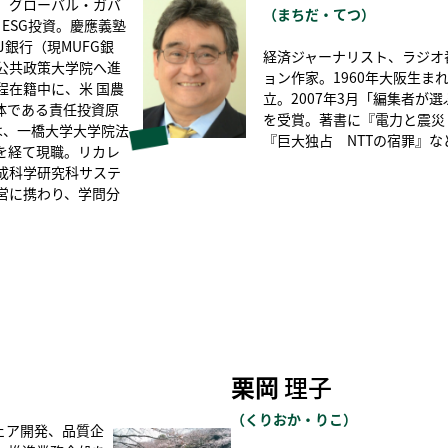
、グローバル・ガバ
（まちだ・てつ）
ESG投資。慶應義塾
銀行（現MUFG銀
経済ジャーナリスト、ラジオ
公共政策大学院へ進
ョン作家。1960年大阪生ま
程在籍中に、米 国農
立。2007年3月「編集者が
体である責任投資原
を受賞。著書に『電力と震災
は、一橋大学大学院法
『巨大独占 NTTの宿罪』な
を経て現職。リカレ
成科学研究科サステ
営に携わり、学問分
栗岡
理子
（
くりおか・りこ
）
ェア開発、品質企