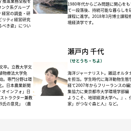
ティ推進業務全般を
1980年代からごみ問題に関心を
タンク系グループ
て一段落後、持続可能な暮らしを
ィ経営の調査・研
課程に進学。2018年3月博士課
ビリティ経営研究
境経済学です。
るべき姿」につい
瀬戸内 千代
（
せとうち・ちよ
）
仏文卒。立教大学文
植物療法大学免
海洋ジャーナリスト。雑誌オルタ
開始。専門分野は環
を担当。学生時代に海洋動物生態
化。日本農業新聞
経て2007年からフリーランスの
ィオインフォ」日
集協力に東京都市大学環境学部編『BLU
ンストラクター兼教
ようこそ、地球経済大学へ。』、
9氏の意見」（農
家」がつなぐ森と人』など。