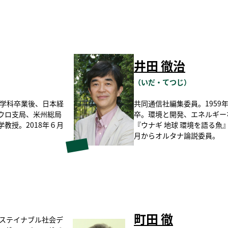
井田 徹治
（いだ・てつじ）
語学科卒業後、日本経
共同通信社編集委員。1959
ウロ支局、米州総局
卒。環境と開発、エネルギー
教授。2018年６月
『ウナギ 地球 環境を語る魚
月からオルタナ論説委員。
町田 徹
サステイナブル社会デ