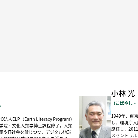
小林 光
（こばやし・
）
1949年、
LP（Earth Literacy Program）
し、環境庁入
学院・文化人類学博士課程修了。人類
歴任し、20
題やIT社会を論じつつ、デジタル地球
スセントラル