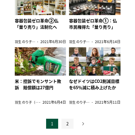
容器包装ゼロ革命②仏
容器包装ゼロ革命①：仏
「量り売り」法制化へ
市民権得た「量り売り」
2021年6月30日
2021年6月14日
羽生 のり子（在パリ編集委員）
羽生 のり子（在パリ編集委員）
米：控訴でモンサント敗
なぜドイツはCO2削減目標
訴 賠償額は27億円
を65％減に積み上げたか
2021年6月4日
2021年5月11日
羽生 のり子（在パリ編集委員）
羽生 のり子（在パリ編集委員）
1
2
投