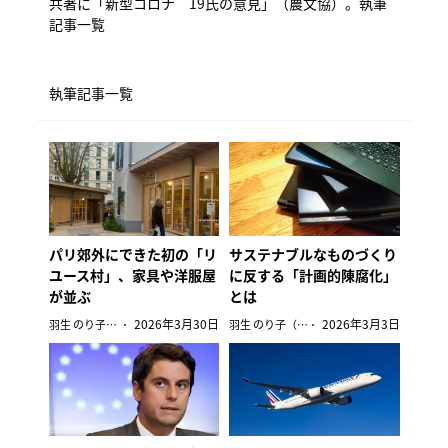
共著に「新型コロナ 19氏の意見」（農文協）。
執筆
記事一覧
執筆記事一覧
パリ郊外にできた初の「リ
サステナブルなものづくり
ユース村」、家具や洋服屋
に反する「計画的陳腐化」
が並ぶ
とは
2026年3月30日
2026年3月3日
羽生 のり子（在パリ編集委員）
羽生 のり子（在パリ編集委員）