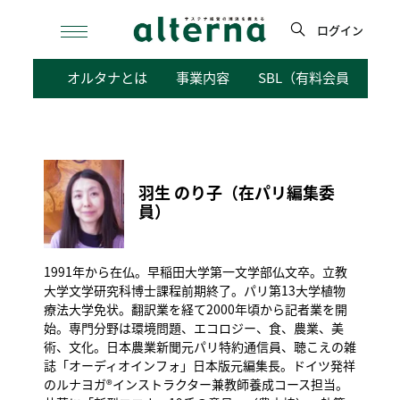
Skip
to
ログイン
content
検
オルタナとは
事業内容
SBL（有料会員向けサ
索
羽生 のり子（在パリ編集委
員）
1991年から在仏。早稲田大学第一文学部仏文卒。立教
大学文学研究科博士課程前期終了。パリ第13大学植物
療法大学免状。翻訳業を経て2000年頃から記者業を開
始。専門分野は環境問題、エコロジー、食、農業、美
術、文化。日本農業新聞元パリ特約通信員、聴こえの雑
誌「オーディオインフォ」日本版元編集長。ドイツ発祥
のルナヨガ®インストラクター兼教師養成コース担当。