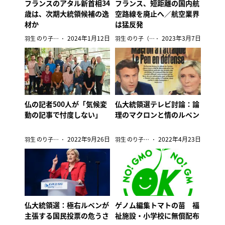
フランスのアタル新首相34
フランス、短距離の国内航
歳は、次期大統領候補の逸
空路線を廃止へ／航空業界
材か
は猛反発
2024年1月12日
2023年3月7日
羽生 のり子（在パリ編集委員）
羽生 のり子（在パリ編集委員）
仏の記者500人が「気候変
仏大統領選テレビ討論：論
動の記事で忖度しない」
理のマクロンと情のルペン
2022年9月26日
2022年4月23日
羽生 のり子（在パリ編集委員）
羽生 のり子（在パリ編集委員）
仏大統領選：極右ルペンが
ゲノム編集トマトの苗 福
主張する国民投票の危うさ
祉施設・小学校に無償配布