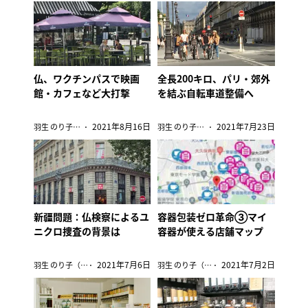
仏、ワクチンパスで映画
全長200キロ、パリ・郊外
館・カフェなど大打撃
を結ぶ自転車道整備へ
2021年8月16日
2021年7月23日
羽生 のり子（在パリ編集委員）
羽生 のり子（在パリ編集委員）
新疆問題：仏検察によるユ
容器包装ゼロ革命③マイ
ニクロ捜査の背景は
容器が使える店舗マップ
2021年7月6日
2021年7月2日
羽生 のり子（在パリ編集委員）
羽生 のり子（在パリ編集委員）