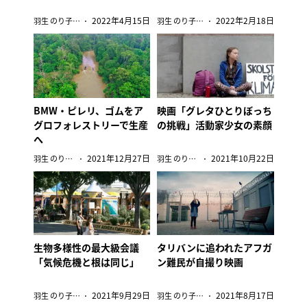
2022年4月15日
2022年2月18日
羽生 のり子（在パリ編集委員）
羽生 のり子（在パリ編集委員）
BMW・ピレリ、ゴムをア
映画「グレタひとりぼっち
グロフォレストリーで生産
の挑戦」活動家少女の素顔
へ
2021年12月27日
2021年10月22日
羽生 のり子（在パリ編集委員）
羽生 のり子（在パリ編集委員）
生物多様性の最大級会議
タリバンに追われたアフガ
「気候危機と根は同じ」
ン難民が自撮り映画
2021年9月29日
2021年8月17日
羽生 のり子（在パリ編集委員）
羽生 のり子（在パリ編集委員）