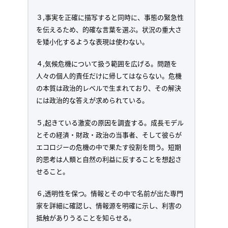
３,事実を正確に描写すると同時に、事態の緊急性
を伝えるため、的確な言葉を選ぶ。状況の重大さ
を矮小化するような表現は使わない。
４,気候危機について扱う範囲を広げる。問題を
人々の個人的責任だけに帰してはならない。危機
の本質は政治的レベルで生まれており、その解決
には政治的な答えが求められている。
５,起きている激変の原因を調査する。成長モデル
とその経済・財政・政治の当事者、そして彼らが
エコロジーの危機の中で果たす役割を問う。短期
的思考は人類と自然の利益に反することを想起さ
せること。
６,透明性を保つ。情報とその中で名前が出た専門
家を詳細に確認し、情報源を明確に示し、利害の
抵触がありうることを知らせる。