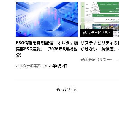
#サステナビリティ
ESG情報を毎朝配信「オルタナ編
サステナビリティの社内浸
集部ESG速報」（2026年8月掲載
かせない「解像度」とは
分）
安藤 光展（サステナビリティ・コンサルタント）
2026年
オルタナ編集部
2026年8月7日
もっと見る