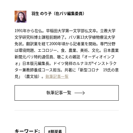
羽生 のり子（在パリ編集委員）
1991年から在仏。早稲田大学第一文学部仏文卒。立教大学
文学研究科博士課程前期終了。パリ第13大学植物療法大学
免状。翻訳業を経て2000年頃から記者業を開始。専門分野
は環境問題、エコロジー、食、農業、美術、文化。日本農業
新聞元パリ特約通信員、聴こえの雑誌「オーディオインフ
ォ」日本版元編集長。ドイツ発祥のルナヨガ®インストラク
ター兼教師養成コース担当。共著に「新型コロナ 19氏の意
見」（農文協）。
執筆記事一覧
執筆記事一覧
キーワード:
#脱炭素