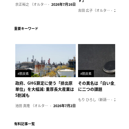
京正裕之 （オルタナ副編集長）
2026年7月16日
吉田 広子（オルタナ輪番編集長）
2026年6
重要キーワード
#脱炭素
#脱炭素
政府、GHG算定に使う「排出原
その異名は「白い金」、リ
単位」を大幅減: 重厚長大産業は
に二つの課題
5割減も
もり ひろし（新語ウォッチャー）
2023年7
池田 真隆 （オルタナ輪番編集長）
2026年7月2日
有料記事一覧