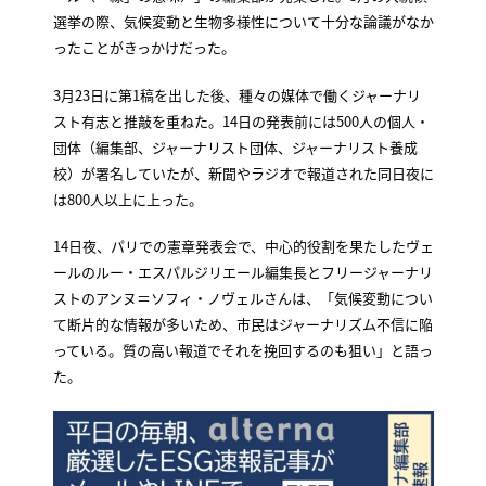
選挙の際、気候変動と生物多様性について十分な論議がなか
ったことがきっかけだった。
3月23日に第1稿を出した後、種々の媒体で働くジャーナリ
スト有志と推敲を重ねた。14日の発表前には500人の個人・
団体（編集部、ジャーナリスト団体、ジャーナリスト養成
校）が署名していたが、新聞やラジオで報道された同日夜に
は800人以上に上った。
14日夜、パリでの憲章発表会で、中心的役割を果たしたヴェ
ールのルー・エスパルジリエール編集長とフリージャーナリ
ストのアンヌ＝ソフィ・ノヴェルさんは、「気候変動につい
て断片的な情報が多いため、市民はジャーナリズム不信に陥
っている。質の高い報道でそれを挽回するのも狙い」と語っ
た。