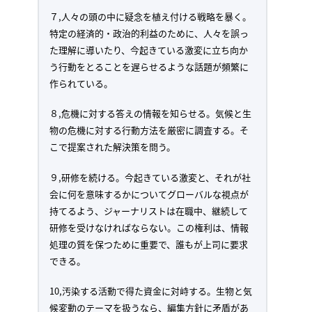
７,人々の頭の中に疑念を植え付ける戦略を暴く。
特定の経済的・政治的利益のために、人々を誤っ
た理解に導いたり、今起きている激変に立ち向か
う行動をとることを遅らせるような話題が頻繁に
作られている。
８,危機に対する答えの情報を知らせる。気候と生
物の危機に対する行動方法を厳密に調査する。そ
こで提案された解決策を問う。
９,研修を続ける。今起きている激変と、それが社
会に何を意味するかについてグローバルな視点が
持てるよう、ジャーナリストは在職中、継続して
研修を受けなければならない。この権利は、情報
処理の質を保つために重要で、誰もが上司に要求
できる。
10,汚染する活動で得た資金に対峙する。生物と気
候変動のテーマを扱うなら、編集方針に矛盾があ