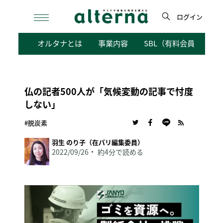
Skip
to
ログイン
content
検
オルタナとは
事業内容
SBL（有料会員向けサ
索
仏の記者500人が「気候変動の記事で忖度
しない」
#脱炭素
羽生 のり子（在パリ編集委員）
2022/09/26
約4分で読める