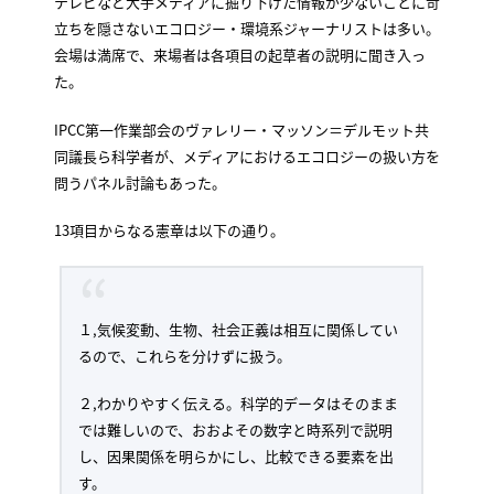
テレビなど大手メディアに掘り下げた情報が少ないことに苛
立ちを隠さないエコロジー・環境系ジャーナリストは多い。
会場は満席で、来場者は各項目の起草者の説明に聞き入っ
た。
IPCC第一作業部会のヴァレリー・マッソン＝デルモット共
同議長ら科学者が、メディアにおけるエコロジーの扱い方を
問うパネル討論もあった。
13項目からなる憲章は以下の通り。
１,気候変動、生物、社会正義は相互に関係してい
るので、これらを分けずに扱う。
２,わかりやすく伝える。科学的データはそのまま
では難しいので、おおよその数字と時系列で説明
し、因果関係を明らかにし、比較できる要素を出
す。