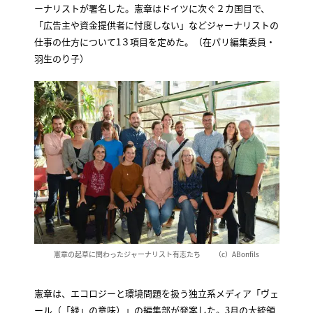
ーナリストが署名した。憲章はドイツに次ぐ２カ国目で、
「広告主や資金提供者に忖度しない」などジャーナリストの
仕事の仕方について1３項目を定めた。（在パリ編集委員・
羽生のり子）
憲章の起草に関わったジャーナリスト有志たち （c）ABonfils
憲章は、エコロジーと環境問題を扱う独立系メディア「ヴェ
ール（「緑」の意味）」の編集部が発案した。3月の大統領