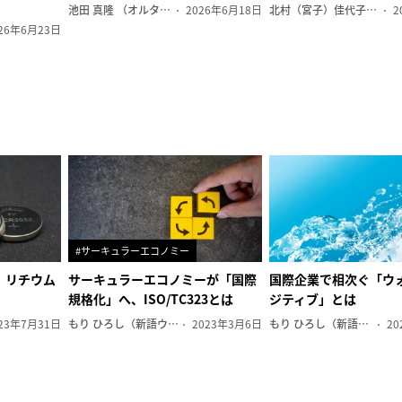
池田 真隆 （オルタナ輪番編集長）
2026年6月18日
北村（宮子）佳代子（オルタナ輪番編集長）
2
26年6月23日
#サーキュラーエコノミー
、リチウム
サーキュラーエコノミーが「国際
国際企業で相次ぐ「ウ
規格化」へ、ISO/TC323とは
ジティブ」とは
23年7月31日
もり ひろし（新語ウォッチャー）
2023年3月6日
もり ひろし（新語ウォッチャー）
20