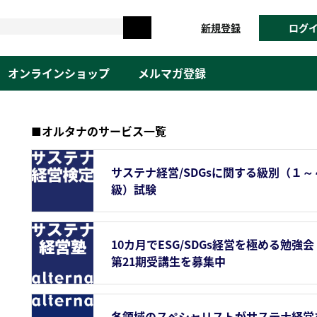
新規登録
ログ
オンラインショップ
メルマガ登録
■オルタナのサービス一覧
サステナ経営/SDGsに関する級別（１～
級）試験
10カ月でESG/SDGs経営を極める勉強会
第21期受講生を募集中
各領域のスペシャリストがサステナ経営