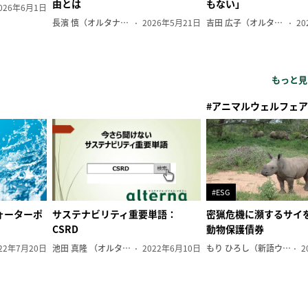
由とは
もない」
026年6月1日
長濱 慎（オルタナ副編集長）
2026年5月21日
吉田 広子（オルタナ輪番編集長）
20
もっと見
#アニマルウェルフェア
#ESG
ォーターポ
サステナビリティ重要単語：
密猟危機に瀕するサイ
CSRD
動物保護債券
22年7月20日
池田 真隆 （オルタナ輪番編集長）
2022年6月10日
もり ひろし（新語ウォッチャー）
2