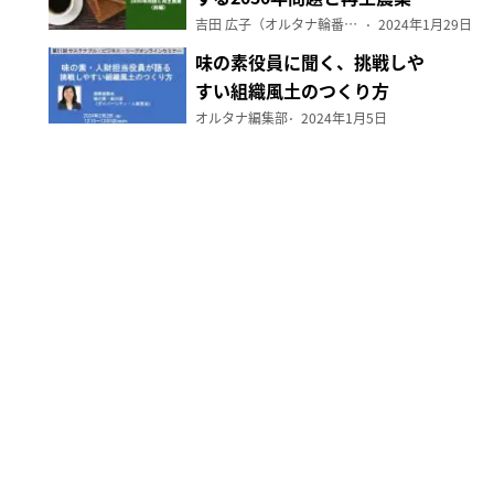
（前編）
吉田 広子（オルタナ輪番編集長）
2024年1月29日
味の素役員に聞く、挑戦しや
すい組織風土のつくり方
オルタナ編集部
2024年1月5日