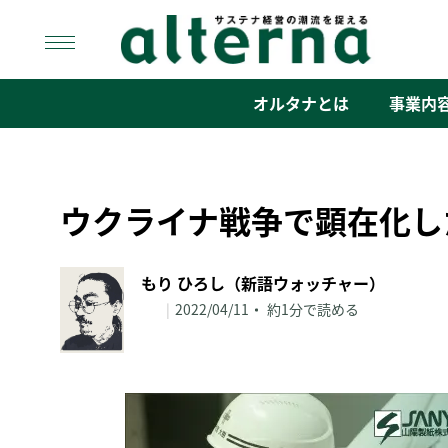
Skip
to
content
オルタナ
「サステナ経営」の潮流を捉える
オルタナとは
事業内
ウクライナ戦争で顕在化し
もり ひろし（新語ウォッチャー）
|
2022/04/11
約1分で読める