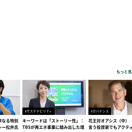
もっと見
#サステナビリティ
#ガバナンス
単なる特別
キーワードは「ストーリー性」：
花王対オアシス（中）
シー松井氏
TBSが再エネ事業に踏み出した理
言う投資家でもアクテ