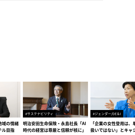
#サステナビリティ
#ジェンダー/DE＆I
地域の情緒
明治安田生命保険・永島社長「AI
「企業の女性登用は、
テル目指
時代の経営は尊厳と信頼が核に」
扱いではない」とキャ