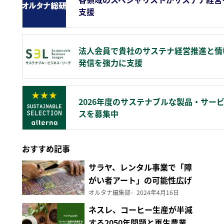
支援
法人会員で貴社のサステナ経営推進と情
発信を強力に支援
2026年度のサステナブルな製品・サー
スを募集中
おすすめ記事
サラヤ、レンタル事業で「障
がい者アート」の可能性広げ
る
オルタナ編集部
2024年4月16日
ネスレ、コーヒー生産が半減
する2050年問題と再生農業