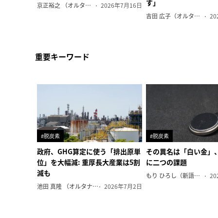
す」
京正裕之 （オルタナ副編集長）
2026年7月16日
吉田 広子（オルタナ輪番編集長）
20
重要キーワード
#脱炭素
#脱炭素
政府、GHG算定に使う「排出原単
その異名は「白い金」
位」を大幅減: 重厚長大産業は5割
に二つの課題
減も
もり ひろし（新語ウォッチャー）
20
池田 真隆 （オルタナ輪番編集長）
2026年7月2日