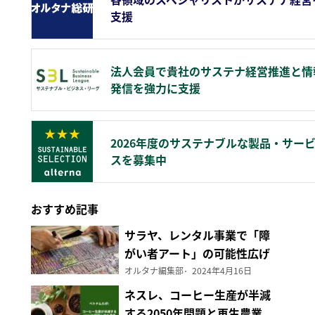
支援
法人会員で貴社のサステナ経営推進と情
発信を強力に支援
2026年度のサステナブルな製品・サー
スを募集中
おすすめ記事
サラヤ、レンタル事業で「障
がい者アート」の可能性広げ
る
オルタナ編集部
2024年4月16日
ネスレ、コーヒー生産が半減
する2050年問題と再生農業