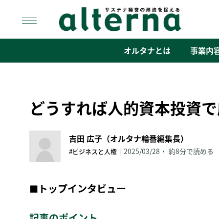
Skip
to
content
オルタナ
「サステナ経営」の潮流を捉える
オルタナとは
事業内
どうすれば人的資本投資で
吉田 広子（オルタナ輪番編集長）
|
2025/03/28
約8分で読める
#ビジネスと人権
■
トップインタビュー
記事のポイント