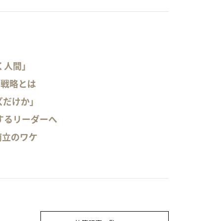
く人間」
I戦略とは
ズだけか」
するリーダーへ
両立のワケ