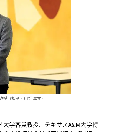
教授（撮影・川畑 嘉文）
ド大学客員教授、テキサスA&M大学特