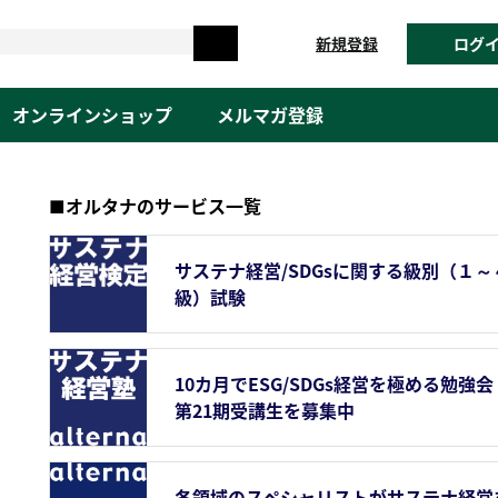
新規登録
ログ
オンラインショップ
メルマガ登録
■オルタナのサービス一覧
サステナ経営/SDGsに関する級別（１～
級）試験
10カ月でESG/SDGs経営を極める勉強会
第21期受講生を募集中
各領域のスペシャリストがサステナ経営