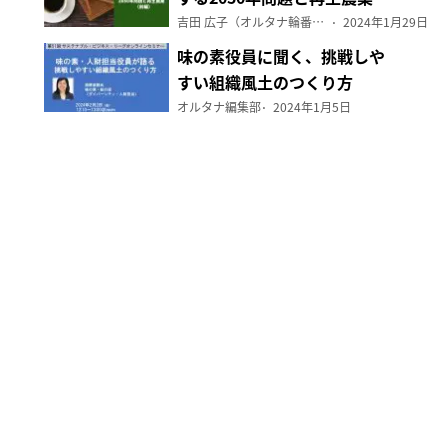
（前編）
吉田 広子（オルタナ輪番編集長）
2024年1月29日
味の素役員に聞く、挑戦しや
すい組織風土のつくり方
オルタナ編集部
2024年1月5日