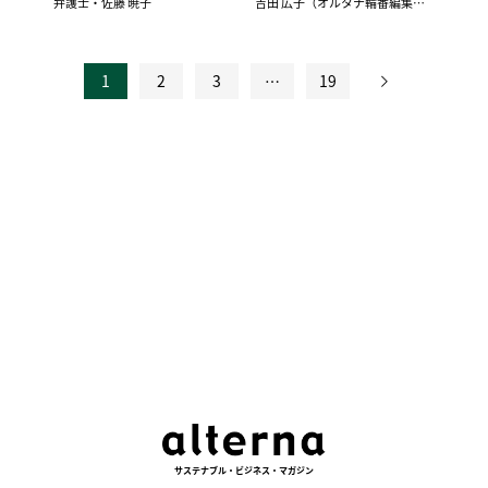
弁護士・佐藤 暁子
吉田 広子（オルタナ輪番編集長）
1
2
3
…
19
投
稿
の
ペ
ー
ジ
送
り
サステナブル・ビジネス・マガジン