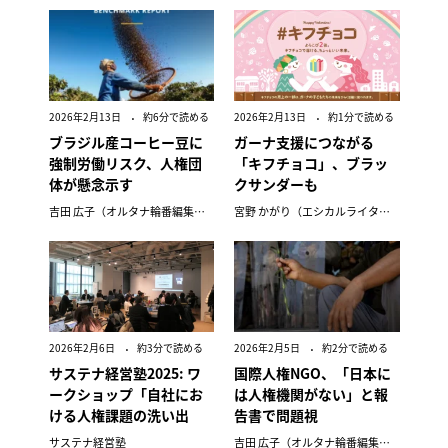
2026年2月13日
約6分で読める
2026年2月13日
約1分で読める
ブラジル産コーヒー豆に
ガーナ支援につながる
強制労働リスク、人権団
「キフチョコ」、ブラッ
体が懸念示す
クサンダーも
吉田 広子（オルタナ輪番編集長）
宮野 かがり（エシカルライター）
2026年2月6日
約3分で読める
2026年2月5日
約2分で読める
サステナ経営塾2025: ワ
国際人権NGO、「日本に
ークショップ「自社にお
は人権機関がない」と報
ける人権課題の洗い出
告書で問題視
し」
サステナ経営塾
吉田 広子（オルタナ輪番編集長）