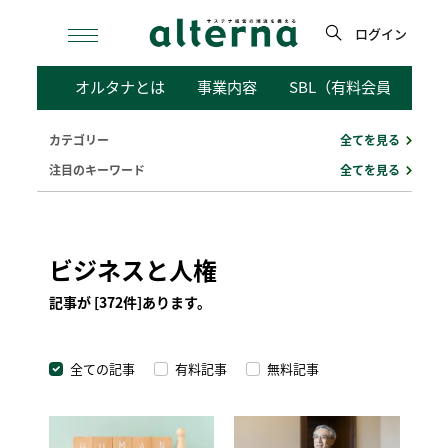
Skip
to
ログイン
content
検
オルタナとは
事業内容
SBL（有料会員向けサ
索
カテゴリー
全てを見る
注目のキーワード
全てを見る
ビジネスと人権
記事が [372件]あります。
全ての記事
有料記事
無料記事