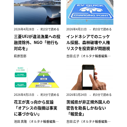
2026年4月28日
約2分で読める
2026年4月21日
約3分で読める
三菱UFJが違法漁業への投
インドネシアでのニッケ
融資除外、NGO「他行も
ル採掘、森林破壊や人権
対応を」
リスクを投資家が問題視
萩原哲郎
吉田 広子（オルタナ輪番編集長）
2026年4月15日
約3分で読める
2026年3月24日
約3分で読める
花王が真っ向から反論
茨城県が非正規外国人の
「オアシスの指摘は事実
密告を助長しかねない
に基づかない」
「報奨金」
池田 真隆 （オルタナ輪番編集長）
吉田 広子（オルタナ輪番編集長）