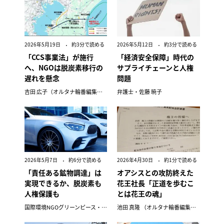
2026年5月19日
約3分で読める
2026年5月12日
約3分で読める
「CCS事業法」が施行
「経済安全保障」時代の
へ、NGOは脱炭素移行の
サプライチェーンと人権
遅れを懸念
問題
吉田 広子（オルタナ輪番編集長）
弁護士・佐藤 暁子
2026年5月7日
約6分で読める
2026年4月30日
約1分で読める
「責任ある鉱物調達」は
オアシスとの攻防終えた
実現できるか、脱炭素も
花王社長「正道を歩むこ
人権保護も
とは花王の魂」
国際環境NGOグリーンピース・ジャパン
池田 真隆 （オルタナ輪番編集長）