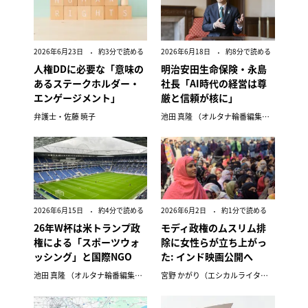
2026年6月23日
約3分で読める
2026年6月18日
約8分で読める
人権DDに必要な「意味の
明治安田生命保険・永島
あるステークホルダー・
社長「AI時代の経営は尊
エンゲージメント」
厳と信頼が核に」
弁護士・佐藤 暁子
池田 真隆 （オルタナ輪番編集長）
2026年6月15日
約4分で読める
2026年6月2日
約1分で読める
26年W杯は米トランプ政
モディ政権のムスリム排
権による「スポーツウォ
除に女性らが立ち上がっ
ッシング」と国際NGO
た: インド映画公開へ
池田 真隆 （オルタナ輪番編集長）
宮野 かがり（エシカルライター）