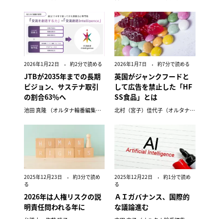
2026年1月22日
約2分で読める
2026年1月7日
約7分で読める
JTBが2035年までの長期
英国がジャンクフードと
ビジョン、サステナ取引
して広告を禁止した「HF
の割合63％へ
SS食品」とは
池田 真隆 （オルタナ輪番編集長）
北村（宮子）佳代子（オルタナ輪番編集長）
2025年12月23日
約3分で読め
2025年12月22日
約1分で読め
る
る
2026年は人権リスクの説
ＡＩガバナンス、国際的
明責任問われる年に
な議論進む