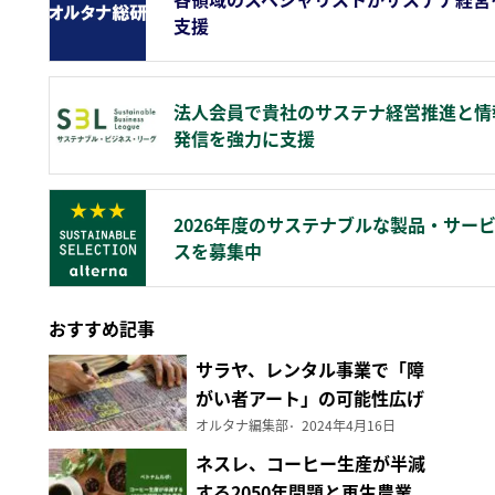
支援
法人会員で貴社のサステナ経営推進と情
発信を強力に支援
2026年度のサステナブルな製品・サー
スを募集中
おすすめ記事
サラヤ、レンタル事業で「障
がい者アート」の可能性広げ
る
オルタナ編集部
2024年4月16日
ネスレ、コーヒー生産が半減
する2050年問題と再生農業