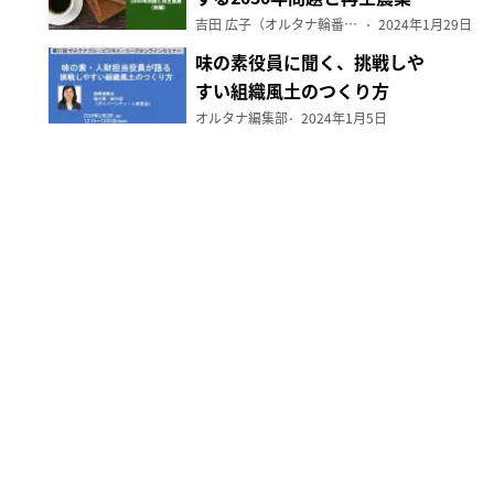
（前編）
吉田 広子（オルタナ輪番編集長）
2024年1月29日
味の素役員に聞く、挑戦しや
すい組織風土のつくり方
オルタナ編集部
2024年1月5日