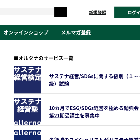
新規登録
ログ
オンラインショップ
メルマガ登録
■オルタナのサービス一覧
サステナ経営/SDGsに関する級別（１～
級）試験
10カ月でESG/SDGs経営を極める勉強会
第21期受講生を募集中
各領域のスペシャリストがサステナ経営