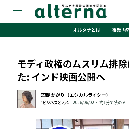
Skip
to
content
オルタナ
「サステナ経営」の潮流を捉える
オルタナとは
事業内
モディ政権のムスリム排除
た: インド映画公開へ
宮野 かがり（エシカルライター）
|
2026/06/02
約1分で読める
#ビジネスと人権