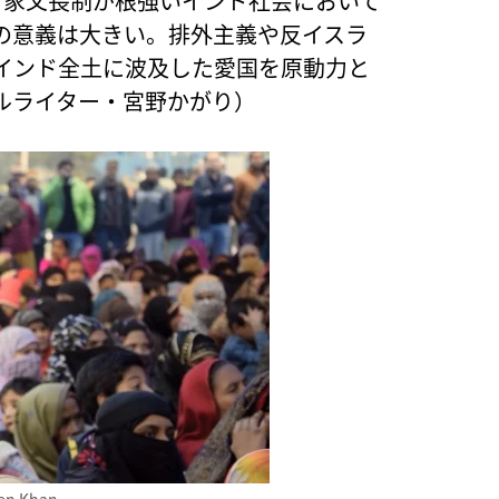
、家父長制が根強いインド社会において
の意義は大きい。排外主義や反イスラ
インド全土に波及した愛国を原動力と
ルライター・宮野かがり）