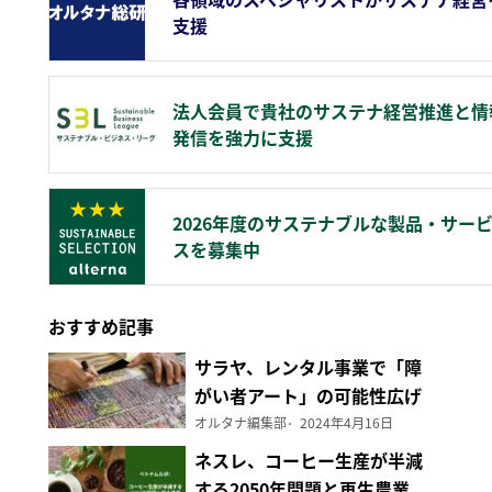
支援
法人会員で貴社のサステナ経営推進と情
発信を強力に支援
2026年度のサステナブルな製品・サー
スを募集中
おすすめ記事
サラヤ、レンタル事業で「障
がい者アート」の可能性広げ
る
オルタナ編集部
2024年4月16日
ネスレ、コーヒー生産が半減
する2050年問題と再生農業