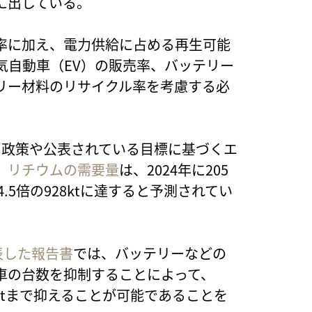
に出している。
率に加え、電力供給に占める再生可能
気自動車（EV）の販売率、バッテリー
リー材料のリサイクル率を考慮する必
いる政策や公表されている目標に基づくエ
、
リチウムの需要量
は、2024年に205
.5倍の928ktに達すると予測されてい
公表した報告書
では、バッテリーなどの
車の台数を抑制することによって、
1ktまで抑えることが可能であることを