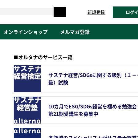
新規登録
ログ
オンラインショップ
メルマガ登録
■オルタナのサービス一覧
サステナ経営/SDGsに関する級別（１～
級）試験
10カ月でESG/SDGs経営を極める勉強会
第21期受講生を募集中
各領域のスペシャリストがサステナ経営