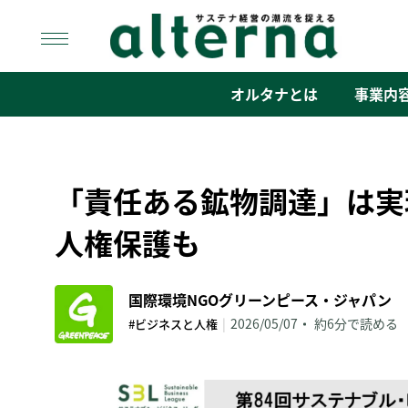
Skip
to
content
オルタナ
「サステナ経営」の潮流を捉える
オルタナとは
事業内
「責任ある鉱物調達」は実
人権保護も
国際環境NGOグリーンピース・ジャパン
|
2026/05/07
約6分で読める
#ビジネスと人権