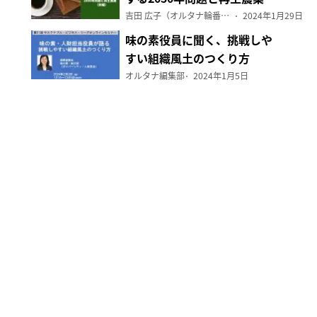
（前編）
吉田 広子（オルタナ輪番編集長）
2024年1月29日
味の素役員に聞く、挑戦しや
すい組織風土のつくり方
オルタナ編集部
2024年1月5日