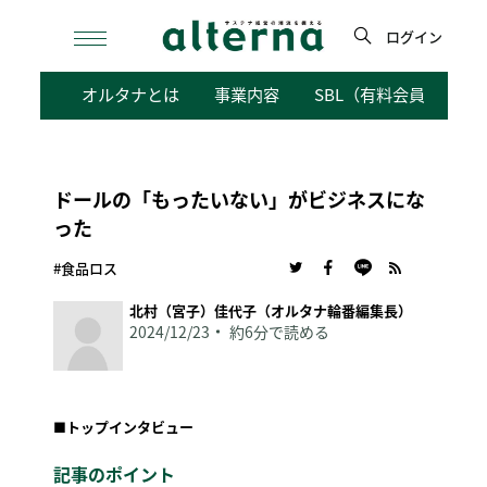
Skip
to
ログイン
content
検
オルタナとは
事業内容
SBL（有料会員向けサ
索
ドールの「もったいない」がビジネスにな
った
#食品ロス
北村（宮子）佳代子（オルタナ輪番編集長）
2024/12/23
約6分で読める
■
トップインタビュー
記事のポイント