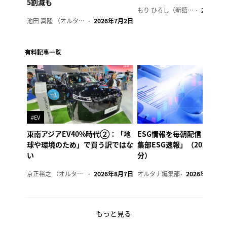
5割減も
もり ひろし（新語ウォッチャー）
2023年7
池田 真隆 （オルタナ輪番編集長）
2026年7月2日
有料記事一覧
#EV
東南アジアEV40%時代②：「地
ESG情報を毎朝配信「オル
球や環境のため」で買う訳ではな
集部ESG速報」（2026年8
い
分）
京正裕之 （オルタナ副編集長）
2026年8月7日
オルタナ編集部
2026年8月7日
もっと見る