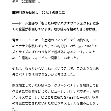
億円（2023年度）。
■50社超が賛同し
、
60以上の商品に
――ドール主導の「もったいないバナナプロジェクト」に多
くの企業が参画しています。取り組みを始めたきっかけは。
青木：
ドールでは、主産地のフィリピンで年間約50万トン
のバナナを収穫しますが、うち約2万トンが、皮についたキ
ズやサイズのばらつきなどで規格外になるのです。このた
め、生産地のフィリピンで廃棄していました。
それは「もったいないよね」ということで、このような規格
外のバナナを活用できないかと考えました。
熟成加工していない緑色の「グリーンバナナ」を加熱して食
べる新たな提案をはじめ、ピューレ、バナナパウダー、冷凍
スライスなど、レシピとともに新たな商品化を手がけ、収量
の増減に左右されない新たなビジネスモデルを生み出しまし
た。