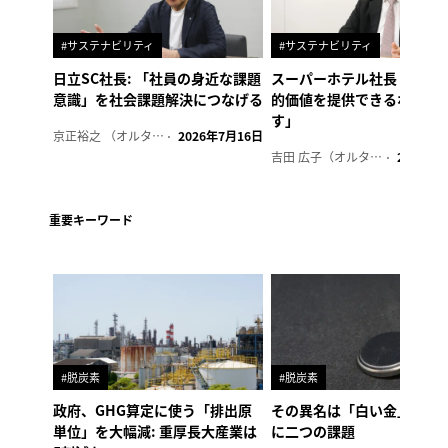
#サステナビリティ
#サステナビリティ
日立SC社長: 「社員の身近な課題
スーパーホテル社長「地域
意識」を社会課題解決につなげる
的価値を提供できるホテル
す」
京正裕之 （オルタナ副編集長）
2026年7月16日
吉田 広子（オルタナ輪番編集長）
2026年6
重要キーワード
#脱炭素
#脱炭素
政府、GHG算定に使う「排出原
その異名は「白い金」、リ
単位」を大幅減: 重厚長大産業は
に二つの課題